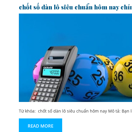
bạch
chốt số dàn lô siêu chuẩn hôm nay chí
thủ
đề
chính
xác
100
về
thông
Từ khóa: chốt số dàn lô siêu chuẩn hôm nay Mô tả: Bạn là
READ MORE