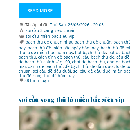
READ MORE
đã câp nhật:
Thứ Sáu, 26/06/2026 - 20:03
soi cầu 3 càng siêu chuẩn
soi cầu miền bắc siêu vip
bach thu de chuan nhat
,
bạch thủ đề chuẩn
,
bạch th
nay
,
bạch thủ đề miền bắc ngày hôm nay
,
bạch thủ đề mi
thủ lô đề miền bắc hôm nay
,
bắt bạch thủ đề
,
bat de bac
bạch thủ
,
cách tính đề bạch thủ
,
cầu bạch thủ de
,
cầu đề
de bạch thủ chính xác 100
,
chot de bach thu
,
dàn de bạc
mai
,
đánh đề bạch thủ
,
đề bạch thủ
,
đề đầu đuôi
,
lo de b
chuan
,
soi cầu đề đầu đuôi
,
soi cầu đề đầu đuôi miền bắ
thủ đề
,
song thủ đề hôm nay
ở
88 bình luận
soi
cầu
song
soi cầu song thủ lô miền bắc siêu vip
thủ
đề
miền
bắc
siêu
vip