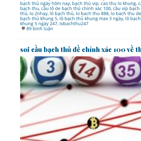
bạch thủ ngày hôm nay
,
bạch thủ vip
,
cao thu lo khung
,
c
bạch thu
,
cầu lô de bạch thủ chính xác 100
,
cầu vip bạch
thủ
,
lo 2nhay
,
lô bạch thủ
,
lo bach thu 888
,
lo bach thu d
bạch thủ khung 5
,
lô bạch thủ khung max 3 ngày
,
lô bạc
khung 5 ngày 247
,
lobachthu247
ở
89 bình luận
soi
cầu
song
soi cầu bạch thủ đề chính xác 100 về 
thủ
lô
miền
bắc
siêu
vip