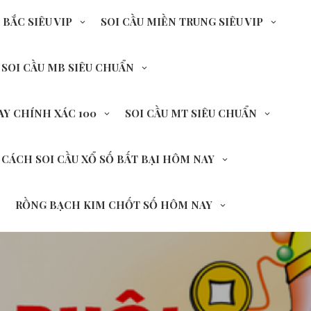
 BẮC SIÊU VIP
SOI CẦU MIỀN TRUNG SIÊU VIP
SOI CẦU MB SIÊU CHUẨN
Y CHÍNH XÁC 100
SOI CẦU MT SIÊU CHUẨN
CÁCH SOI CẦU XỔ SỐ BẤT BẠI HÔM NAY
RỒNG BẠCH KIM CHỐT SỐ HÔM NAY