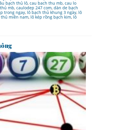
âu bạch thủ lô
,
cau bach thu mb
,
cau lo
 thủ mb
,
caulodep 247 com
,
dàn de bạch
ep trong ngay
,
lô bạch thủ khung 3 ngày
,
lô
h thủ miền nam
,
lô kép rồng bạch kim
,
lô
thông