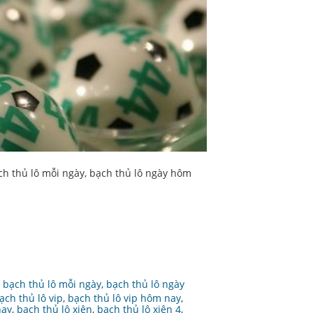
ch thủ lô mỗi ngày, bạch thủ lô ngày hôm
,
bạch thủ lô mỗi ngày
,
bạch thủ lô ngày
ạch thủ lô vip
,
bạch thủ lô vip hôm nay
,
nay
,
bạch thủ lô xiên
,
bạch thủ lô xiên 4
,