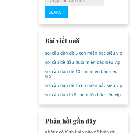
SEARCH
Bài viết mới
soi cầu dàn đề 6 con miền bắc siêu vip
soi cầu đề đầu đuôi miền bắc siêu vip
soi cầu dàn đề 10 con miền bắc siêu
vip
soi cầu dàn đề 4 con miền bắc siêu vip
soi cầu dàn lô 8 con miền bắc siêu vip
Phản hồi gần đây
Không có bình luận nào để hiển thị.