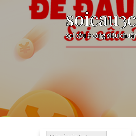
soicau3
soi cầu 3 càng siêu chuẩ