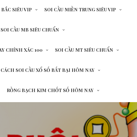
 BẮC SIÊU VIP
SOI CẦU MIỀN TRUNG SIÊU VIP
SOI CẦU MB SIÊU CHUẨN
Y CHÍNH XÁC 100
SOI CẦU MT SIÊU CHUẨN
CÁCH SOI CẦU XỔ SỐ BẤT BẠI HÔM NAY
RỒNG BẠCH KIM CHỐT SỐ HÔM NAY