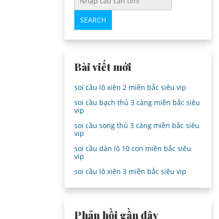
SEARCH
Bài viết mới
soi cầu lô xiên 2 miền bắc siêu vip
soi cầu bạch thủ 3 càng miền bắc siêu
vip
soi cầu song thủ 3 càng miền bắc siêu
vip
soi cầu dàn lô 10 con miền bắc siêu
vip
soi cầu lô xiên 3 miền bắc siêu vip
Phản hồi gần đây