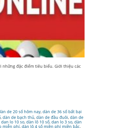
i những đặc điểm tiêu biểu. Giới thiệu các
dàn de 20 số hôm nay
,
dàn de 36 số bất bại
ố
,
dàn de bạch thủ
,
dàn de đầu đuôi
,
dàn de
,
dan lo 10 so
,
dàn lô 10 số
,
dan lo 3 so
,
dàn
b miễn phí
,
dàn lô 4 số miền phí miền bắc
,