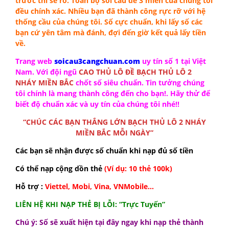
trước thì sẽ rõ. Toàn bộ soi cầu đề 3 miền của chúng tôi
đều chính xác. Nhiều bạn đã thành công rực rỡ với hệ
thống cầu của chúng tôi. Số cực chuẩn, khi lấy số các
bạn cứ yên tâm mà đánh, đợi đến giờ kết quả lấy tiền
về.
Trang web
soicau3cangchuan.com
uy tín số 1 tại Việt
Nam. Với đội ngũ
CAO THỦ LÔ ĐỀ BẠCH THỦ LÔ 2
NHÁY MIỀN BẮC
chốt số siêu chuẩn. Tin tưởng chúng
tôi chính là mang thành công đến cho bạn!. Hãy thử để
biết độ chuẩn xác và uy tín của chúng tôi nhé!!
“CHÚC CÁC BẠN THẮNG LỚN BẠCH THỦ LÔ 2 NHÁY
MIỀN BẮC MỖI NGÀY”
Các bạn sẽ nhận được số chuẩn khi nạp đủ số tiền
Có thể nạp cộng dồn thẻ
(Ví dụ: 10 thẻ 100k)
Hỗ trợ :
Viettel, Mobi, Vina, VNMobile…
LIÊN HỆ KHI NẠP THẺ BỊ LỖI: “Trực Tuyến”
Chú ý: Số sẽ xuất hiện tại đây ngay khi nạp thẻ thành