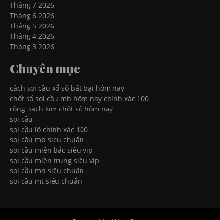
Tháng 7 2026
Tháng 6 2026
Tháng 5 2026
Tháng 4 2026
Tháng 3 2026
Chuyên mục
cách soi cầu xổ số bất bại hôm nay
chốt số soi cầu mb hôm nay chính xác 100
rồng bạch kim chốt số hôm nay
soi cầu
soi cầu lô chính xác 100
soi cầu mb siêu chuẩn
soi cầu miền bắc siêu vip
soi cầu miền trung siêu vip
soi cầu mn siêu chuẩn
soi cầu mt siêu chuẩn