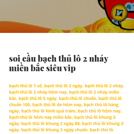
soi cầu bạch thủ lô 2 nháy
miền bắc siêu vip
bạch thủ lô 1 số, bạch thủ lô 2 ngày, bạch thủ lô 2 nháy,
bạch thủ lô 2 nháy hôm nay, bạch thủ lô 2 nháy miền
bắc, bạch thủ lô 5 ngày, bạch thủ lô chuẩn, bạch thủ lô
chuẩn 100, bạch thủ lô de hôm nay, bạch thủ lô hàng
ngày, bạch thủ lô hình quả trám, bạch thủ lô hôm nay,
bạch thủ lô hôm nay miền bắc, bạch thủ lô khung 2
ngày, bạch thủ lô khung 2 ngày 88, bạch thủ lô khung 3
ngày, bạch thủ lô khung 3 ngày chuẩn, bạch thủ lô