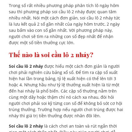
Trong số rất nhiều phương pháp phân tích lô ngày hôm
sau thì phương pháp soi cầu lô 2 nháy được quan tâm
nhiều nhất. Nói một cách đơn giản, soi cầu lô 2 nháy tức
là lưu kết quả 2 số gần nhất của ngày hôm trước, 2 ngày
sau bấm vào con số gần nhất. Với phương pháp này,
người chơi sẽ tìm ra những con số đẹp nhất để nhận
được một số tiền thưởng cực lớn.
Thế nào là soi cầu lô 2 nháy?
Soi cầu lô 2 nháy
được hiểu một cách đơn giản là người
chơi phải nghiên cứu bảng xổ số. Để tìm ra cặp số xuất
hiện hai lần trong bảng, tỷ lệ xuất hiện có thể lên tới 3
hoặc 4. Nhưng hầu như tỷ lệ thưởng xuất hiện là từ một
đến hai nháy là phổ biến. Các cặp số thường nằm trên
cùng một dãy hoặc thậm chí nó cách xa nhau, đòi hỏi
người chơi phải soi kỹ từng con số để không bỏ sót cơ hội
trúng thưởng. Trường hợp nếu người chơi trúng được hai
nháy thì giá trị tiền thưởng được nhân đôi lên.
Soi cầu lô 2 nháy
là cách chơi an toàn và rút ngắn thời