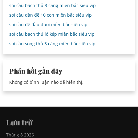
soi cầu bạch thủ 3 càng miền bắc siêu vip
soi cầu dàn đề 10 con miền bắc siêu vip
soi cầu đề đầu đuôi miền bắc siêu vip
soi cầu bạch thủ lô kép miền bắc siêu vip
soi cầu song thủ 3 càng miền bắc siêu vip
Phản hồi gần đây
Không có bình luận nào để hiển thị.
Lưu trữ
Tháng 8 2026