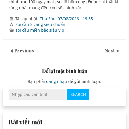
chinh xac 100 ngay mai , soi lô hôm nay , Được soi thật kĩ
càng nhất mang đến con số chính xác.
đã câp nhật:
Thứ Sáu, 07/08/2026 - 19:55
soi cầu 3 càng siêu chuẩn
soi cầu miền bắc siêu vip
Previous
Next
Để lại một bình luận
Bạn phải
đăng nhập
để gửi bình luận.
SEARCH
Bài viết mới