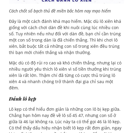
Cách chốt số bạch thủ đề miền bắc hôm nay mạo hiểm
Đây là một cách đánh khá mạo hiểm. Mặc dù lô xiên khá
giống với cách chơi dàn đề khi nuôi cùng lúc nhiều con
số. Tuy nhiên nếu như đối với dàn đề, bạn chỉ cần trúng
một con số trong dàn là đã chiến thắng. Thì khi chơi lô
xiên, bắt buộc tất cả những con số trong xiên đều trúng
thì bạn mới chiến thắng và nhận thưởng.
Mặc dù có độ rủi ro cao và khó chiến thắng, nhưng lại có
nhiều người yêu thích lô xiên vì số tiền thưởng khi trúng
xiên là rất lớn. Thậm chí đã từng có cược thủ trúng lô
xiên 4 và nhanh chóng trở thành đại gia chỉ sau một
đêm.
Đánh lô kẹp
Lô kẹp có thể hiểu đơn giản là những con lô bị kẹp giữa.
Chẳng hạn hôm nay đề về lô số 45 47, nhưng con số ở
giữa là 46 lại không ra. Lúc này ta có thể gọi 46 là lô kẹp.
Có thể thấy dấu hiệu nhận biết lô kẹp rất đơn giản, ngay