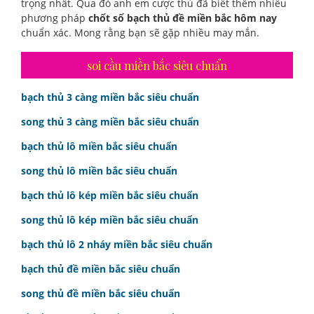
trọng nhất. Qua đó anh em cược thủ đã biết thêm nhiều
phương pháp
chốt số bạch thủ đề miền bắc hôm nay
chuẩn xác. Mong rằng bạn sẽ gặp nhiều may mắn.
soi cầu miền bắc siêu chuẩn
bạch thủ 3 càng miền bắc siêu chuẩn
song thủ 3 càng miền bắc siêu chuẩn
bạch thủ lô miền bắc siêu chuẩn
song thủ lô miền bắc siêu chuẩn
bạch thủ lô kép miền bắc siêu chuẩn
song thủ lô kép miền bắc siêu chuẩn
bạch thủ lô 2 nháy miền bắc siêu chuẩn
bạch thủ đề miền bắc siêu chuẩn
song thủ đề miền bắc siêu chuẩn