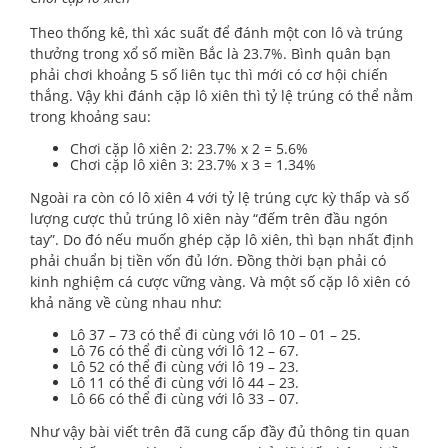
Theo thống kê, thì xác suất để đánh một con lô và trúng
thưởng trong xổ số miền Bắc là 23.7%. Bình quân bạn
phải chơi khoảng 5 số liên tục thì mới có cơ hội chiến
thắng. Vậy khi đánh cặp lô xiên thì tỷ lệ trúng có thể nằm
trong khoảng sau:
Chơi cặp lô xiên 2: 23.7% x 2 = 5.6%
Chơi cặp lô xiên 3: 23.7% x 3 = 1.34%
Ngoài ra còn có lô xiên 4 với tỷ lệ trúng cực kỳ thấp và số
lượng cược thủ trúng lô xiên này “đếm trên đầu ngón
tay”. Do đó nếu muốn ghép cặp lô xiên, thì bạn nhất định
phải chuẩn bị tiền vốn đủ lớn. Đồng thời bạn phải có
kinh nghiệm cá cược vững vàng. Và một số cặp lô xiên có
khả năng về cùng nhau như:
Lô 37 – 73 có thể đi cùng với lô 10 – 01 – 25.
Lô 76 có thể đi cùng với lô 12 – 67.
Lô 52 có thể đi cùng với lô 19 – 23.
Lô 11 có thể đi cùng với lô 44 – 23.
Lô 66 có thể đi cùng với lô 33 – 07.
Như vậy bài viết trên đã cung cấp đầy đủ thông tin quan