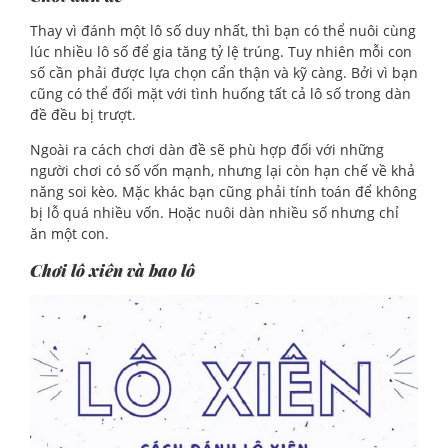
Thay vì đánh một lô số duy nhất, thì bạn có thể nuôi cùng
lúc nhiều lô số để gia tăng tỷ lệ trúng. Tuy nhiên mỗi con
số cần phải được lựa chọn cẩn thận và kỹ càng. Bởi vì bạn
cũng có thể đối mặt với tình huống tất cả lô số trong dàn
đề đều bị trượt.
Ngoài ra cách chơi dàn đề sẽ phù hợp đối với những
người chơi có số vốn mạnh, nhưng lại còn hạn chế về khả
năng soi kèo. Mặc khác bạn cũng phải tính toán để không
bị lỗ quá nhiều vốn. Hoặc nuôi dàn nhiều số nhưng chỉ
ăn một con.
Chơi lô xiên và bao lô