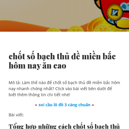
chốt số bạch thủ đề miền bắc
hôm nay ăn cao
Mô tả: Làm thế nào để chốt số bạch thủ đề miền bắc hôm
nay nhanh chóng nhất? Click vào bài viết bên dưới để
biết thêm thông tin chi tiết nhé!
»
soi cầu lô đề 3 càng chuẩn
«
Bài viết:
Tổng hợp những cách chốt số bạch thủ