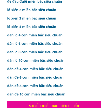
đề đầu đuôi miền bắc siêu chuẩn
lô xiên 2 miền bắc siêu chuẩn
lô xiên 3 miền bắc siêu chuẩn
lô xiên 4 miền bắc siêu chuẩn
dàn lô 4 con miền bắc siêu chuẩn
dàn lô 6 con miền bắc siêu chuẩn
dàn lô 8 con miền bắc siêu chuẩn
dàn lô 10 con miền bắc siêu chuẩn
dàn đề 4 con miền bắc siêu chuẩn
dàn đề 6 con miền bắc siêu chuẩn
dàn đề 8 con miền bắc siêu chuẩn
dàn đề 10 con miền bắc siêu chuẩn
soi cầu miền nam siêu chuẩn