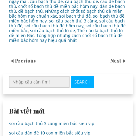
ngày mai
,
cầu bạch thủ de
,
cầu bạch thủ đề
,
cầu đề bạch
thủ
,
chốt số bạch thủ đề miền bắc hôm nay
,
dàn de bạch
thủ
,
đề bạch thủ
,
Những cách chốt số bạch thủ đề miền
bắc hôm nay chuẩn xác
,
soi bạch thủ đề
,
soi bạch thủ đề
miền bắc hôm nay
,
soi cầu bạch thủ 3 càng
,
soi cầu bạch
thủ đề
,
soi cầu bạch thủ đề hôm nay
,
soi cầu bạch thủ đề
miền bắc
,
soi cầu bạch thủ lô de
,
Thế nào là bạch thủ lô
đề miền Bắc
,
Tổng hợp những cách chốt số bạch thủ đề
miền bắc hôm nay hiệu quả nhất
Previous
Next
SEARCH
Bài viết mới
soi cầu bạch thủ 3 càng miền bắc siêu vip
soi cầu dàn đề 10 con miền bắc siêu vip