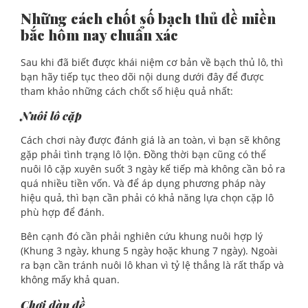
Những cách chốt số bạch thủ đề miền
bắc hôm nay chuẩn xác
Sau khi đã biết được khái niệm cơ bản về bạch thủ lô, thì
bạn hãy tiếp tục theo dõi nội dung dưới đây để được
tham khảo những cách chốt số hiệu quả nhất:
Nuôi lô cặp
Cách chơi này được đánh giá là an toàn, vì bạn sẽ không
gặp phải tình trạng lô lộn. Đồng thời bạn cũng có thể
nuôi lô cặp xuyên suốt 3 ngày kế tiếp mà không cần bỏ ra
quá nhiều tiền vốn. Và để áp dụng phương pháp này
hiệu quả, thì bạn cần phải có khả năng lựa chọn cặp lô
phù hợp để đánh.
Bên cạnh đó cần phải nghiên cứu khung nuôi hợp lý
(Khung 3 ngày, khung 5 ngày hoặc khung 7 ngày). Ngoài
ra bạn cần tránh nuôi lô khan vì tỷ lệ thắng là rất thấp và
không mấy khả quan.
Chơi dàn đề