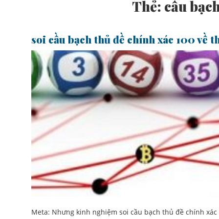
Thẻ:
cầu bạch
soi cầu bạch thủ đề chính xác 100 về 
Meta: Nhưng kinh nghiệm soi cầu bạch thủ đề chính xác 