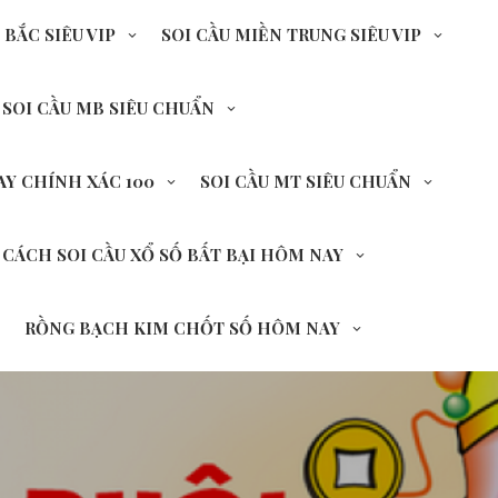
 BẮC SIÊU VIP
SOI CẦU MIỀN TRUNG SIÊU VIP
SOI CẦU MB SIÊU CHUẨN
Y CHÍNH XÁC 100
SOI CẦU MT SIÊU CHUẨN
CÁCH SOI CẦU XỔ SỐ BẤT BẠI HÔM NAY
RỒNG BẠCH KIM CHỐT SỐ HÔM NAY