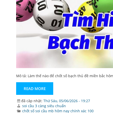
100
về
thông
Mô tả: Làm thế nào để chốt số bạch thủ đề miền bắc hôm
READ MORE
đã câp nhật:
Thứ Sáu, 05/06/2026 - 19:27
soi cầu 3 càng siêu chuẩn
chốt số soi cầu mb hôm nay chính xác 100