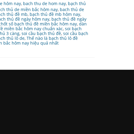
de hôm nay
,
bach thu de hom nay
,
bạch thủ
ch thủ de miền bắc hôm nay
,
bach thủ de
ạch thủ đề mb
,
bạch thủ đề mb hôm nay
,
ạch thủ đề ngày hôm nay
,
bạch thủ đề ngày
chốt số bạch thủ đề miền bắc hôm nay
,
dàn
đề miền bắc hôm nay chuẩn xác
,
soi bạch
thủ 3 càng
,
soi cầu bạch thủ đề
,
soi cầu bạch
ạch thủ lô de
,
Thế nào là bạch thủ lô đề
n bắc hôm nay hiệu quả nhất