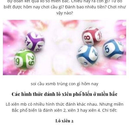
dự đoán kết quả xổ số miền bắc. Chiều nay ra con gì? Từ đó
biết được hôm nay chơi cầu gì? Đánh bao nhiêu tiền? Chơi như
vậy nào?
soi cầu xsmb trúng con gì hôm nay
Các hình thức đánh lô xiên phổ biến ở miền bắc
Lô xiên mb có nhiều hình thức đánh khác nhau. Nhưng miền
Bắc phổ biến là đánh xiên 2, xiên 3 hay xiên 4. Chi tiết:
Lô xiên 2