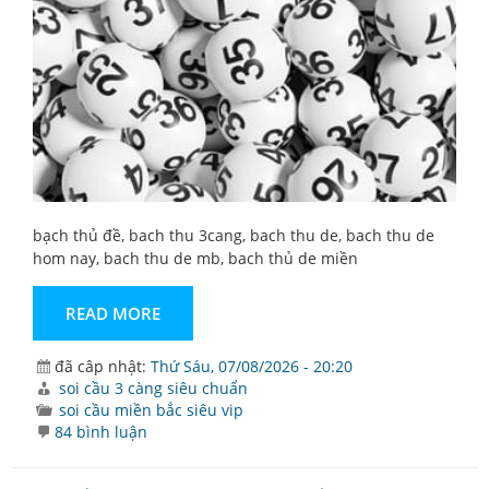
bạch thủ đề, bach thu 3cang, bach thu de, bach thu de
hom nay, bach thu de mb, bach thủ de miền
READ MORE
đã câp nhật:
Thứ Sáu, 07/08/2026 - 20:20
soi cầu 3 càng siêu chuẩn
soi cầu miền bắc siêu vip
ở
84 bình luận
soi
cầu
đề