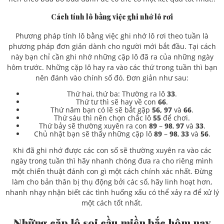
Cách tính lô bằng việc ghi nhớ lô rơi
Phương pháp tính lô bằng việc ghi nhớ lô rơi theo tuần là
phương pháp đơn giản dành cho người mới bắt đầu. Tại cách
này bạn chỉ cần ghi nhớ những cặp lô đã ra của những ngày
hôm trước. Những cặp lô hay ra vào các thứ trong tuần thì bạn
nên đánh vào chính số đó. Đơn giản như sau:
Thứ hai, thứ ba: Thường ra lô
33
.
Thứ tư thì sẽ hay về con
66
.
Thứ năm bạn có lẽ sẽ bắt gặp
56, 97
và
66
.
Thứ sáu thì nên chọn chắc lô
55
để chơi.
Thứ bảy sẽ thường xuyên ra con
89
–
98
,
97
và
33
.
Chủ nhật bạn sẽ thấy những cặp lô
89
–
98
,
33
và
56
.
Khi đã ghi nhớ được các con số sẽ thường xuyên ra vào các
ngày trong tuần thì hãy nhanh chóng đưa ra cho riêng mình
một chiến thuật đánh con gì một cách chính xác nhất. Đừng
làm cho bản thân bị thụ động bởi các số, hãy linh hoạt hơn,
nhanh nhạy nhận biết các tình huống xấu có thể xảy ra để xử lý
một cách tốt nhất.
Những cặp lô
soi cầu miền bắc
hôm nay