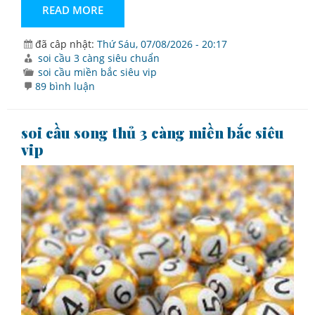
READ MORE
đã câp nhật:
Thứ Sáu, 07/08/2026 - 20:17
soi cầu 3 càng siêu chuẩn
soi cầu miền bắc siêu vip
ở
89 bình luận
soi
cầu
bạch
soi cầu song thủ 3 càng miền bắc siêu
thủ
lô
vip
kép
miền
bắc
siêu
vip