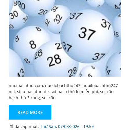
bắc
siêu
vip
nuoibachthu com, nuoilobachthu247, nuoilobachthu247
net, sieu bachthu de, soi bạch thủ lô miễn phí, soi cầu
bạch thủ 3 càng, soi cầu
READ MORE
đã câp nhật:
Thứ Sáu, 07/08/2026 - 19:59