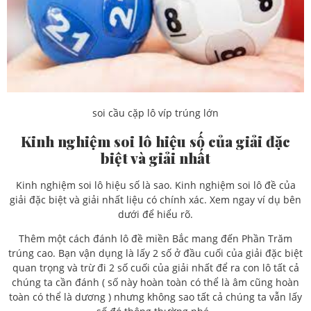
soi cầu cặp lô víp trúng lớn
Kinh nghiệm soi lô hiệu số của giải đặc
biệt và giải nhất
Kinh nghiệm soi lô hiệu số là sao. Kinh nghiệm soi lô đề của
giải đặc biệt và giải nhất liệu có chính xác. Xem ngay ví dụ bên
dưới để hiểu rõ.
Thêm một cách đánh lô đề miền Bắc mang đến Phần Trăm
trúng cao. Bạn vận dụng là lấy 2 số ở đầu cuối của giải đặc biệt
quan trọng và trừ đi 2 số cuối của giải nhất để ra con lô tất cả
chúng ta cần đánh ( số này hoàn toàn có thể là âm cũng hoàn
toàn có thể là dương ) nhưng không sao tất cả chúng ta vẫn lấy