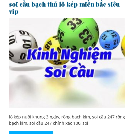
soi cầu bạch thủ lô kép miền bắc siêu
đầu
đuôi
vip
miền
bắc
siêu
vip
lô kép nuôi khung 3 ngày, rồng bạch kim, soi cầu 247 rồng
bạch kim, soi cầu 247 chính xác 100, soi