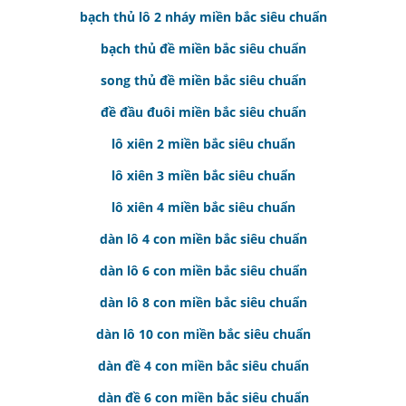
bạch thủ lô 2 nháy miền bắc siêu chuẩn
bạch thủ đề miền bắc siêu chuẩn
song thủ đề miền bắc siêu chuẩn
đề đầu đuôi miền bắc siêu chuẩn
lô xiên 2 miền bắc siêu chuẩn
lô xiên 3 miền bắc siêu chuẩn
lô xiên 4 miền bắc siêu chuẩn
dàn lô 4 con miền bắc siêu chuẩn
dàn lô 6 con miền bắc siêu chuẩn
dàn lô 8 con miền bắc siêu chuẩn
dàn lô 10 con miền bắc siêu chuẩn
dàn đề 4 con miền bắc siêu chuẩn
dàn đề 6 con miền bắc siêu chuẩn