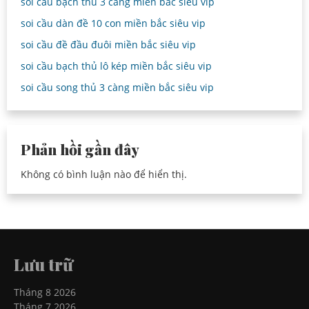
soi cầu bạch thủ 3 càng miền bắc siêu vip
soi cầu dàn đề 10 con miền bắc siêu vip
soi cầu đề đầu đuôi miền bắc siêu vip
soi cầu bạch thủ lô kép miền bắc siêu vip
soi cầu song thủ 3 càng miền bắc siêu vip
Phản hồi gần đây
Không có bình luận nào để hiển thị.
Lưu trữ
Tháng 8 2026
Tháng 7 2026