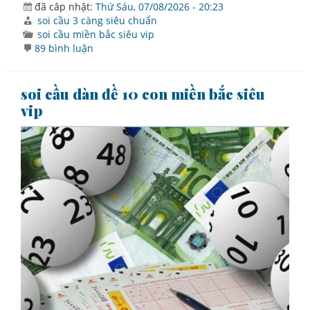
đã câp nhật:
Thứ Sáu, 07/08/2026 - 20:23
soi cầu 3 càng siêu chuẩn
soi cầu miền bắc siêu vip
ở
89 bình luận
soi
cầu
bạch
soi cầu dàn đề 10 con miền bắc siêu
thủ
3
vip
càng
miền
bắc
siêu
vip