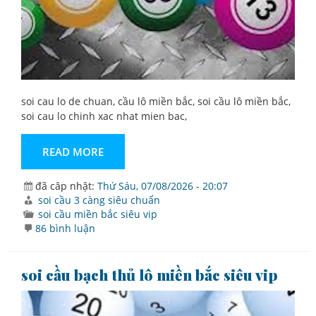
soi cau lo de chuan, cầu lô miền bắc, soi cầu lô miền bắc,
soi cau lo chinh xac nhat mien bac,
READ MORE
đã câp nhật:
Thứ Sáu, 07/08/2026 - 20:07
soi cầu 3 càng siêu chuẩn
soi cầu miền bắc siêu vip
ở
86 bình luận
soi
cầu
dàn
soi cầu bạch thủ lô miền bắc siêu vip
lô
8
con
miền