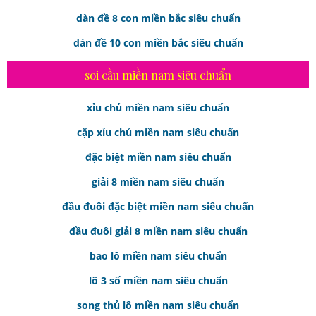
dàn đề 8 con miền bắc siêu chuẩn
dàn đề 10 con miền bắc siêu chuẩn
soi cầu miền nam siêu chuẩn
xỉu chủ miền nam siêu chuẩn
cặp xỉu chủ miền nam siêu chuẩn
đặc biệt miền nam siêu chuẩn
giải 8 miền nam siêu chuẩn
đầu đuôi đặc biệt miền nam siêu chuẩn
đầu đuôi giải 8 miền nam siêu chuẩn
bao lô miền nam siêu chuẩn
lô 3 số miền nam siêu chuẩn
song thủ lô miền nam siêu chuẩn