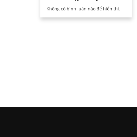
Không có bình luận nào để hiển thị.