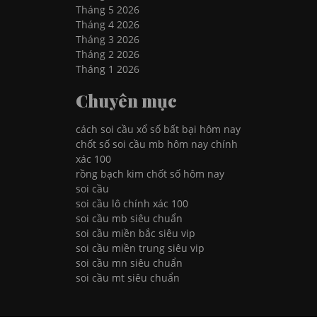
Tháng 5 2026
Tháng 4 2026
Tháng 3 2026
Tháng 2 2026
Tháng 1 2026
Chuyên mục
cách soi cầu xổ số bất bại hôm nay
chốt số soi cầu mb hôm nay chính
xác 100
rồng bạch kim chốt số hôm nay
soi cầu
soi cầu lô chính xác 100
soi cầu mb siêu chuẩn
soi cầu miền bắc siêu vip
soi cầu miền trung siêu vip
soi cầu mn siêu chuẩn
soi cầu mt siêu chuẩn