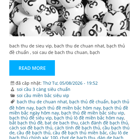
bach thu de sieu vip, bach thu de chuan nhat, bạch thủ
đề chuẩn , soi cau de bach thu chuan, bạch
READ MORE
đã câp nhật:
Thứ Tư, 05/08/2026 - 19:52
soi cầu 3 càng siêu chuẩn
soi cầu miền bắc siêu vip
bach thu de chuan nhat
,
bạch thủ đề chuẩn
,
bạch thủ
đề hôm nay
,
bạch thủ đề miền bắc hôm nay
,
bạch thủ đề
miền bắc ngày hôm nay
,
bạch thủ đề miền bắc siêu vip
,
bạch thủ đề siêu vip
,
bạch thủ lô đề miền bắc hôm nay
,
bắt bạch thủ đề
,
bat de bach thu
,
cách đánh đề bạch thủ
,
cách soi đề bạch thủ
,
cách tính đề bạch thủ
,
cầu bạch thủ
de
,
cầu đề bạch thủ
,
cầu đề bạch thủ miền bắc
,
cầu lô de
bạch thủ chính xác 100
,
chot de bach thu
,
dàn de bạch