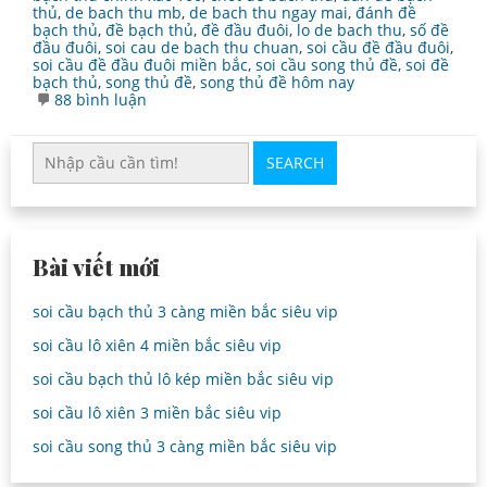
thủ
,
de bach thu mb
,
de bach thu ngay mai
,
đánh đề
bạch thủ
,
đề bạch thủ
,
đề đầu đuôi
,
lo de bach thu
,
số đề
đầu đuôi
,
soi cau de bach thu chuan
,
soi cầu đề đầu đuôi
,
soi cầu đề đầu đuôi miền bắc
,
soi cầu song thủ đề
,
soi đề
bạch thủ
,
song thủ đề
,
song thủ đề hôm nay
ở
88 bình luận
soi
cầu
song
SEARCH
thủ
đề
miền
bắc
siêu
vip
Bài viết mới
soi cầu bạch thủ 3 càng miền bắc siêu vip
soi cầu lô xiên 4 miền bắc siêu vip
soi cầu bạch thủ lô kép miền bắc siêu vip
soi cầu lô xiên 3 miền bắc siêu vip
soi cầu song thủ 3 càng miền bắc siêu vip