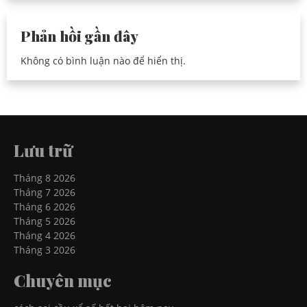
Phản hồi gần đây
Không có bình luận nào để hiển thị.
Lưu trữ
Tháng 8 2026
Tháng 7 2026
Tháng 6 2026
Tháng 5 2026
Tháng 4 2026
Tháng 3 2026
Chuyên mục