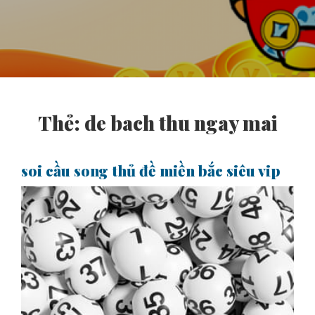
Thẻ:
de bach thu ngay mai
soi cầu song thủ đề miền bắc siêu vip