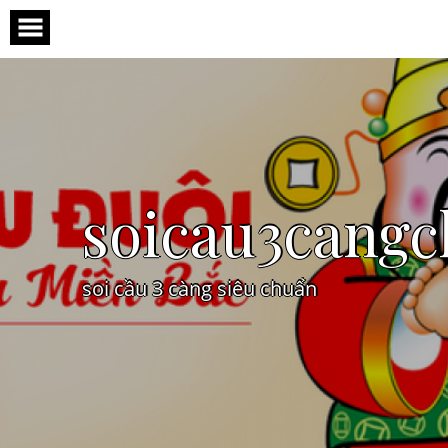
Skip
to
content
soicau3cang
soi cầu 3 càng siêu chuẩn