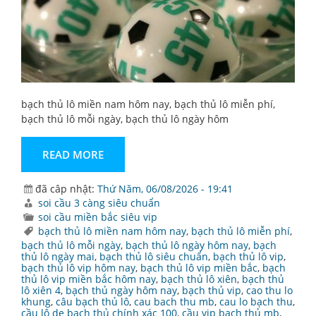
bạch thủ lô miền nam hôm nay, bạch thủ lô miễn phí,
bạch thủ lô mỗi ngày, bạch thủ lô ngày hôm
READ MORE
đã câp nhật:
Thứ Năm, 06/08/2026 - 19:41
soi cầu 3 càng siêu chuẩn
soi cầu miền bắc siêu vip
bạch thủ lô miền nam hôm nay
,
bạch thủ lô miễn phí
,
bạch thủ lô mỗi ngày
,
bạch thủ lô ngày hôm nay
,
bạch
thủ lô ngày mai
,
bạch thủ lô siêu chuẩn
,
bạch thủ lô vip
,
bạch thủ lô vip hôm nay
,
bạch thủ lô vip miền bắc
,
bạch
thủ lô vip miền bắc hôm nay
,
bạch thủ lô xiên
,
bạch thủ
lô xiên 4
,
bạch thủ ngày hôm nay
,
bạch thủ vip
,
cao thu lo
khung
,
câu bạch thủ lô
,
cau bach thu mb
,
cau lo bạch thu
,
cầu lô de bạch thủ chính xác 100
,
cầu vip bạch thủ mb
,