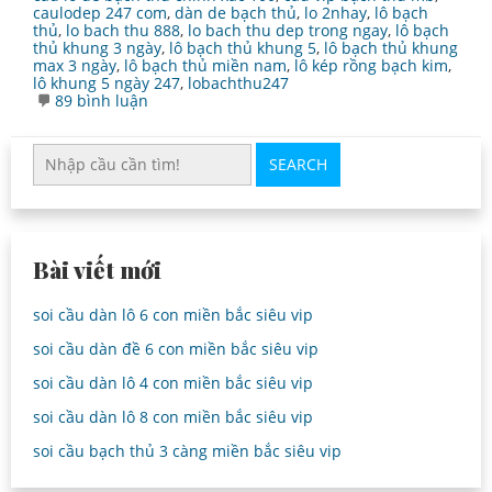
caulodep 247 com
,
dàn de bạch thủ
,
lo 2nhay
,
lô bạch
thủ
,
lo bach thu 888
,
lo bach thu dep trong ngay
,
lô bạch
thủ khung 3 ngày
,
lô bạch thủ khung 5
,
lô bạch thủ khung
max 3 ngày
,
lô bạch thủ miền nam
,
lô kép rồng bạch kim
,
lô khung 5 ngày 247
,
lobachthu247
ở
89 bình luận
soi
cầu
song
SEARCH
thủ
lô
miền
bắc
siêu
vip
Bài viết mới
soi cầu dàn lô 6 con miền bắc siêu vip
soi cầu dàn đề 6 con miền bắc siêu vip
soi cầu dàn lô 4 con miền bắc siêu vip
soi cầu dàn lô 8 con miền bắc siêu vip
soi cầu bạch thủ 3 càng miền bắc siêu vip