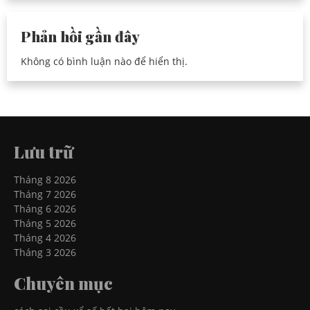
Phản hồi gần đây
Không có bình luận nào để hiển thị.
Lưu trữ
Tháng 8 2026
Tháng 7 2026
Tháng 6 2026
Tháng 5 2026
Tháng 4 2026
Tháng 3 2026
Chuyên mục