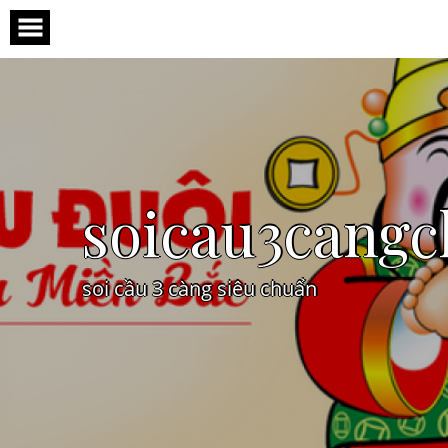
Skip
to
content
soicau3cang
soi cầu 3 càng siêu chuẩn