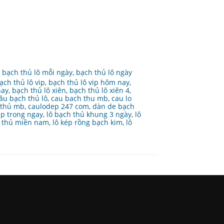
,
bạch thủ lô mỗi ngày
,
bạch thủ lô ngày
ạch thủ lô vip
,
bạch thủ lô vip hôm nay
,
nay
,
bạch thủ lô xiên
,
bạch thủ lô xiên 4
,
âu bạch thủ lô
,
cau bach thu mb
,
cau lo
 thủ mb
,
caulodep 247 com
,
dàn de bạch
ep trong ngay
,
lô bạch thủ khung 3 ngày
,
lô
h thủ miền nam
,
lô kép rồng bạch kim
,
lô