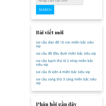
SEARCH
Bài viết mới
soi cầu dàn đề 10 con miền bắc siêu
vip
soi cầu đề đầu đuôi miền bắc siêu vip
soi cầu bạch thủ lô 2 nháy miền bắc
siêu vip
soi cầu lô xiên 4 miền bắc siêu vip
soi cầu song thủ 3 càng miền bắc siêu
vip
Phản hồi gần đây