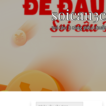
soicau3
soi cầu 3 càng siêu chuẩ