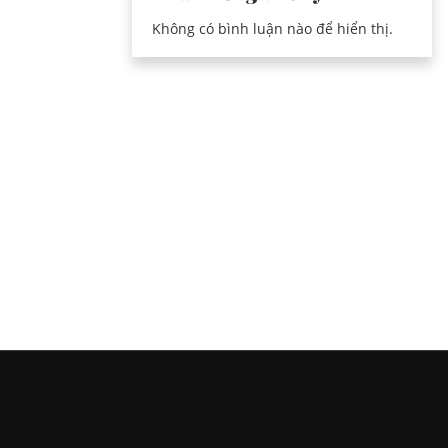
Không có bình luận nào để hiển thị.