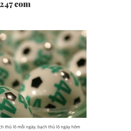
 247 com
ch thủ lô mỗi ngày, bạch thủ lô ngày hôm