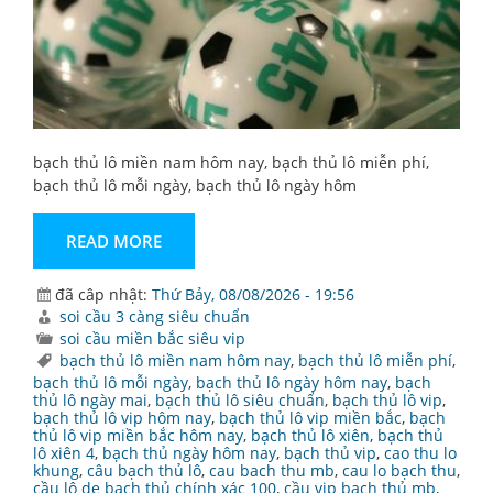
bạch thủ lô miền nam hôm nay, bạch thủ lô miễn phí,
bạch thủ lô mỗi ngày, bạch thủ lô ngày hôm
READ MORE
đã câp nhật:
Thứ Bảy, 08/08/2026 - 19:56
soi cầu 3 càng siêu chuẩn
soi cầu miền bắc siêu vip
bạch thủ lô miền nam hôm nay
,
bạch thủ lô miễn phí
,
bạch thủ lô mỗi ngày
,
bạch thủ lô ngày hôm nay
,
bạch
thủ lô ngày mai
,
bạch thủ lô siêu chuẩn
,
bạch thủ lô vip
,
bạch thủ lô vip hôm nay
,
bạch thủ lô vip miền bắc
,
bạch
thủ lô vip miền bắc hôm nay
,
bạch thủ lô xiên
,
bạch thủ
lô xiên 4
,
bạch thủ ngày hôm nay
,
bạch thủ vip
,
cao thu lo
khung
,
câu bạch thủ lô
,
cau bach thu mb
,
cau lo bạch thu
,
cầu lô de bạch thủ chính xác 100
,
cầu vip bạch thủ mb
,