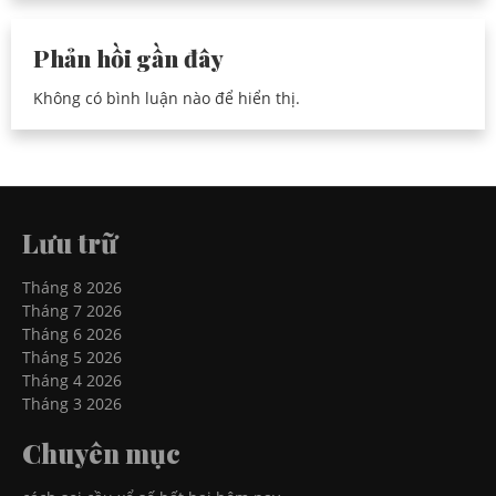
Phản hồi gần đây
Không có bình luận nào để hiển thị.
Lưu trữ
Tháng 8 2026
Tháng 7 2026
Tháng 6 2026
Tháng 5 2026
Tháng 4 2026
Tháng 3 2026
Chuyên mục