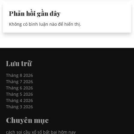
Phản hồi gần đây
Không có bình luận nào để hiển thị.
Lưu trữ
Tháng 8 2026
Tháng 7 2026
Tháng 6 2026
Tháng 5 2026
Tháng 4 2026
Tháng 3 2026
Chuyên mục
cách soi cầu xổ số bất bại hôm nay