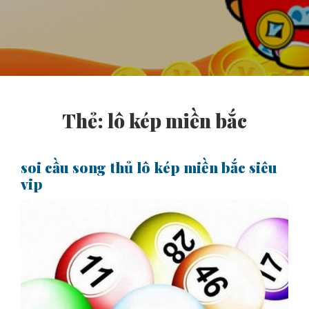
Thẻ:
lô kép miền bắc
soi cầu song thủ lô kép miền bắc siêu
vip