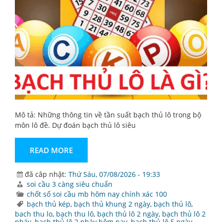
Mô tả: Những thông tin về tần suất bạch thủ lô trong bộ
môn lô đề. Dự đoán bạch thủ lô siêu
READ MORE
đã câp nhật:
Thứ Sáu, 07/08/2026 - 19:33
soi cầu 3 càng siêu chuẩn
chốt số soi cầu mb hôm nay chính xác 100
bạch thủ kép
,
bạch thủ khung 2 ngày
,
bạch thủ lô
,
bach thu lo
,
bạch thu lô
,
bạch thủ lô 2 ngày
,
bạch thủ lô 2
nháy
,
bạch thủ lô 2 nháy hôm nay
,
bạch thủ lô 5 ngày
,