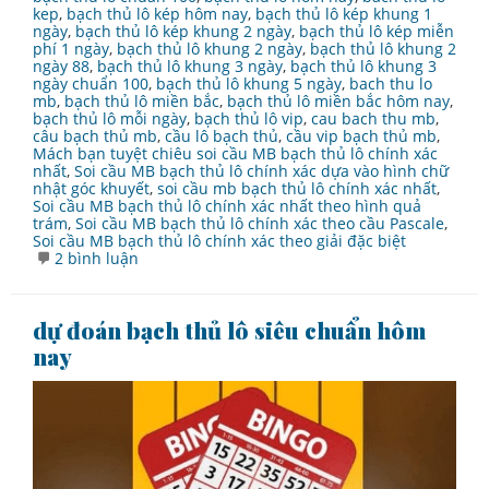
kep
,
bạch thủ lô kép hôm nay
,
bạch thủ lô kép khung 1
ngày
,
bạch thủ lô kép khung 2 ngày
,
bạch thủ lô kép miễn
phí 1 ngày
,
bạch thủ lô khung 2 ngày
,
bạch thủ lô khung 2
ngày 88
,
bạch thủ lô khung 3 ngày
,
bạch thủ lô khung 3
ngày chuẩn 100
,
bạch thủ lô khung 5 ngày
,
bach thu lo
mb
,
bạch thủ lô miền bắc
,
bạch thủ lô miền bắc hôm nay
,
bạch thủ lô mỗi ngày
,
bạch thủ lô vip
,
cau bach thu mb
,
câu bạch thủ mb
,
cầu lô bạch thủ
,
cầu vip bạch thủ mb
,
Mách bạn tuyệt chiêu soi cầu MB bạch thủ lô chính xác
nhất
,
Soi cầu MB bạch thủ lô chính xác dựa vào hình chữ
nhật góc khuyết
,
soi cầu mb bạch thủ lô chính xác nhất
,
Soi cầu MB bạch thủ lô chính xác nhất theo hình quả
trám
,
Soi cầu MB bạch thủ lô chính xác theo cầu Pascale
,
Soi cầu MB bạch thủ lô chính xác theo giải đặc biệt
ở
2 bình luận
soi
cầu
mb
dự đoán bạch thủ lô siêu chuẩn hôm
bạch
thủ
nay
lô
chính
xác
nhất
tối
nay