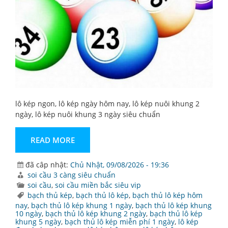
lô kép ngon, lô kép ngày hôm nay, lô kép nuôi khung 2
ngày, lô kép nuôi khung 3 ngày siêu chuẩn
READ MORE
đã câp nhật:
Chủ Nhật, 09/08/2026 - 19:36
soi cầu 3 càng siêu chuẩn
soi cầu
,
soi cầu miền bắc siêu vip
bạch thủ kép
,
bạch thủ lô kép
,
bạch thủ lô kép hôm
nay
,
bạch thủ lô kép khung 1 ngày
,
bạch thủ lô kép khung
10 ngày
,
bạch thủ lô kép khung 2 ngày
,
bạch thủ lô kép
khung 5 ngày
,
bạch thủ lô kép miễn phí 1 ngày
,
lô kép