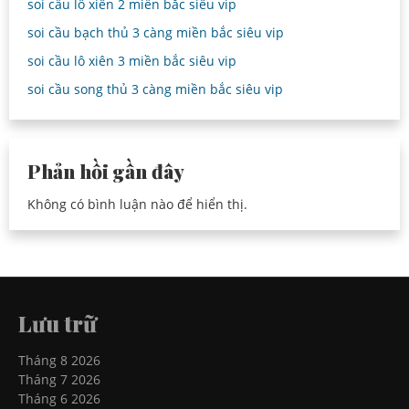
soi cầu lô xiên 2 miền bắc siêu vip
soi cầu bạch thủ 3 càng miền bắc siêu vip
soi cầu lô xiên 3 miền bắc siêu vip
soi cầu song thủ 3 càng miền bắc siêu vip
Phản hồi gần đây
Không có bình luận nào để hiển thị.
Lưu trữ
Tháng 8 2026
Tháng 7 2026
Tháng 6 2026