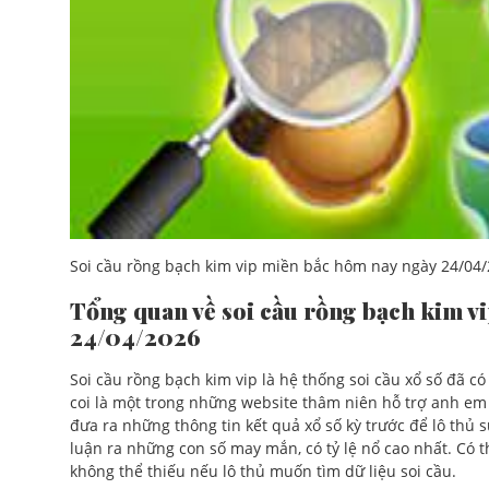
Soi cầu rồng bạch kim vip miền bắc hôm nay ngày 24/04
Tổng quan về soi cầu rồng bạch kim v
24/04/2026
Soi cầu rồng bạch kim vip là hệ thống soi cầu xổ số đã có 
coi là một trong những website thâm niên hỗ trợ anh em
đưa ra những thông tin kết quả xổ số kỳ trước để lô thủ s
luận ra những con số may mắn, có tỷ lệ nổ cao nhất. Có th
không thể thiếu nếu lô thủ muốn tìm dữ liệu soi cầu.