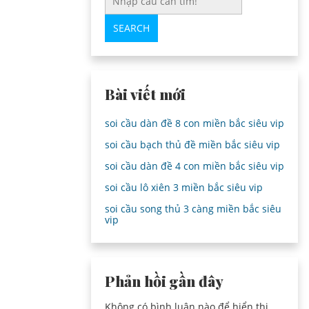
SEARCH
Bài viết mới
soi cầu dàn đề 8 con miền bắc siêu vip
soi cầu bạch thủ đề miền bắc siêu vip
soi cầu dàn đề 4 con miền bắc siêu vip
soi cầu lô xiên 3 miền bắc siêu vip
soi cầu song thủ 3 càng miền bắc siêu
vip
Phản hồi gần đây
Không có bình luận nào để hiển thị.