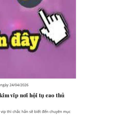
 ngày 24/04/2026
kim vip nơi hội tụ cao thủ
 vip thì chắc hẳn sẽ biết đến chuyên mục