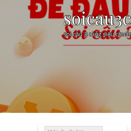
soicau3
soi cầu 3 càng siêu chuẩ