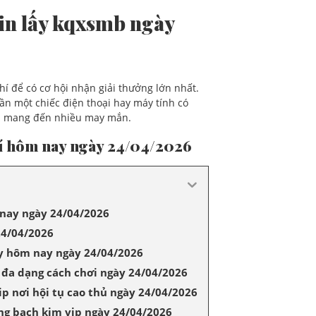
tin lấy kqxsmb ngày
hí để có cơ hội nhận giải thưởng lớn nhất.
ần một chiếc điện thoại hay máy tính có
ẹp mang đến nhiều may mắn.
hí hôm nay ngày 24/04/2026
 nay ngày 24/04/2026
24/04/2026
ày hôm nay ngày 24/04/2026
 đa dạng cách chơi ngày 24/04/2026
vip nơi hội tụ cao thủ ngày 24/04/2026
ng bạch kim vip ngày 24/04/2026