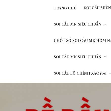
Skip
to
SOI CẦU MIỀN
TRANG CHỦ
content
SOI CẦU MN SIÊU CHUẨN
CHỐT SỐ SOI CẦU MB HÔM NA
SOI CẦU MN SIÊU CHUẨN
SOI CẦU LÔ CHÍNH XÁC 100