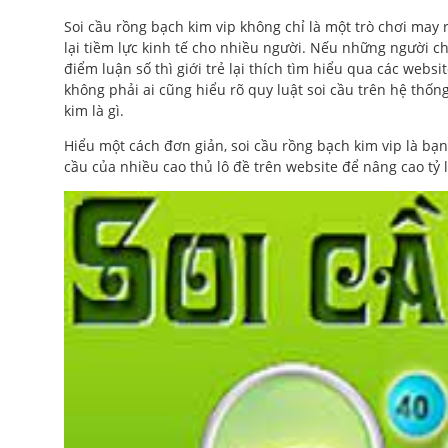
Soi cầu rồng bạch kim vip không chỉ là một trò chơi may
lại tiềm lực kinh tế cho nhiều người. Nếu những người chơ
điểm luận số thì giới trẻ lại thích tìm hiểu qua các webs
không phải ai cũng hiểu rõ quy luật soi cầu trên hệ thố
kim là gì.
Hiểu một cách đơn giản, soi cầu rồng bạch kim vip là bạn
cầu của nhiều cao thủ lô đề trên website để nâng cao tỷ 