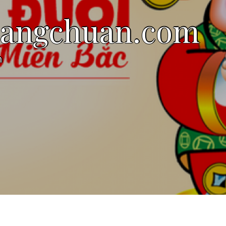
cangchuan.com
n