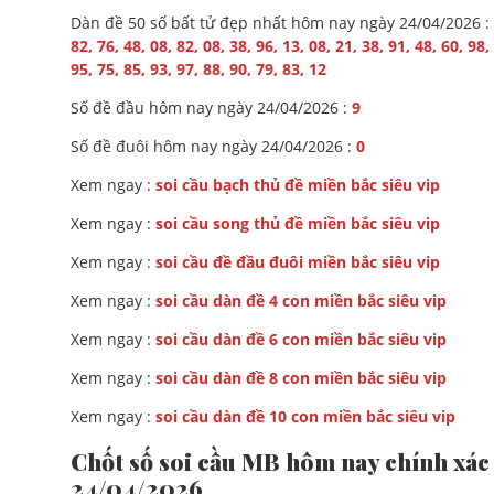
Dàn đề 50 số bất tử đẹp nhất hôm nay ngày 24/04/2026 :
82, 76, 48, 08, 82, 08, 38, 96, 13, 08, 21, 38, 91, 48, 60, 98,
95, 75, 85, 93, 97, 88, 90, 79, 83, 12
Số đề đầu hôm nay ngày 24/04/2026 :
9
Số đề đuôi hôm nay ngày 24/04/2026 :
0
Xem ngay :
soi cầu bạch thủ đề miền bắc siêu vip
Xem ngay :
soi cầu song thủ đề miền bắc siêu vip
Xem ngay :
soi cầu đề đầu đuôi miền bắc siêu vip
Xem ngay :
soi cầu dàn đề 4 con miền bắc siêu vip
Xem ngay :
soi cầu dàn đề 6 con miền bắc siêu vip
Xem ngay :
soi cầu dàn đề 8 con miền bắc siêu vip
Xem ngay :
soi cầu dàn đề 10 con miền bắc siêu vip
Chốt số soi cầu MB hôm nay chính xác
24/04/2026