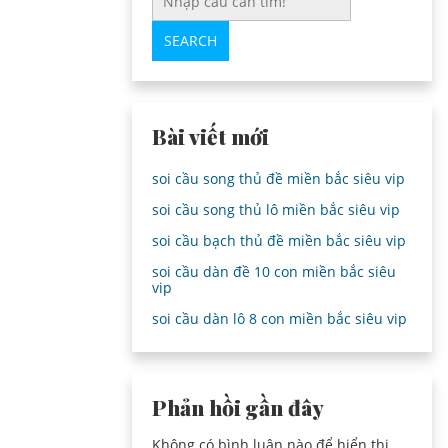
SEARCH
Bài viết mới
soi cầu song thủ đề miền bắc siêu vip
soi cầu song thủ lô miền bắc siêu vip
soi cầu bạch thủ đề miền bắc siêu vip
soi cầu dàn đề 10 con miền bắc siêu
vip
soi cầu dàn lô 8 con miền bắc siêu vip
Phản hồi gần đây
Không có bình luận nào để hiển thị.