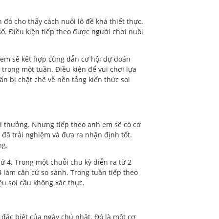
 đó cho thấy cách nuôi lô đề khá thiết thực.
ố. Điều kiện tiếp theo được người chơi nuôi
 em sẽ kết hợp cùng dẫn cơ hội dự đoán
 trong một tuần. Điều kiện để vui chơi lựa
ẩn bị chặt chẽ về nền tảng kiến thức soi
i thưởng. Nhưng tiếp theo anh em sẽ có cơ
 đã trải nghiệm và đưa ra nhận định tốt.
ng.
ứ 4. Trong một chuỗi chu kỳ diễn ra từ 2
4 làm căn cứ so sánh. Trong tuần tiếp theo
ệu soi cầu không xác thực.
 đặc biệt của ngày chủ nhật. Đó là một cơ