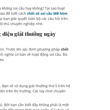
à không soi cầu hay không? Tại sao hoạt
nào để biết cách
chốt số soi cầu MB hôm
p bạn giải quyết toàn bộ các câu hỏi trên.
 lô thủ chuyên nghiệp nhé.
 diện giải thưởng ngày
 tin. Trước khi xác định phương pháp
chốt
ịnh nghĩa cơ bản về hoạt động soi cầu. Đó
ao.
 Bạn sẽ sử dụng giải thưởng thứ 5 trên hệ
iện trên thị trường. Các tay chơi chuyên
ủ. Bởi bạn cần biết đây không phải là một
iền Bắc trong thời gian ngắn. Các bạn sẽ