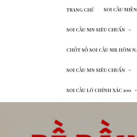
Skip
to
SOI CẦU MIỀN
TRANG CHỦ
content
SOI CẦU MN SIÊU CHUẨN
CHỐT SỐ SOI CẦU MB HÔM NA
SOI CẦU MN SIÊU CHUẨN
SOI CẦU LÔ CHÍNH XÁC 100