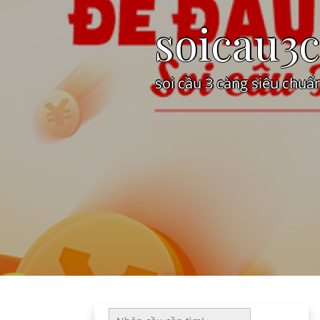
soicau3
soi cầu 3 càng siêu chuẩ