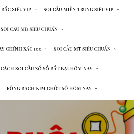
 BẮC SIÊU VIP
SOI CẦU MIỀN TRUNG SIÊU VIP
SOI CẦU MB SIÊU CHUẨN
Y CHÍNH XÁC 100
SOI CẦU MT SIÊU CHUẨN
CÁCH SOI CẦU XỔ SỐ BẤT BẠI HÔM NAY
RỒNG BẠCH KIM CHỐT SỐ HÔM NAY