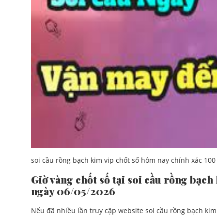
soi cầu rồng bạch kim vip chốt số hôm nay chính xác 100
Giờ vàng chốt số tại soi cầu rồng bạch 
ngày 06/05/2026
Nếu đã nhiều lần truy cập website soi cầu rồng bạch kim