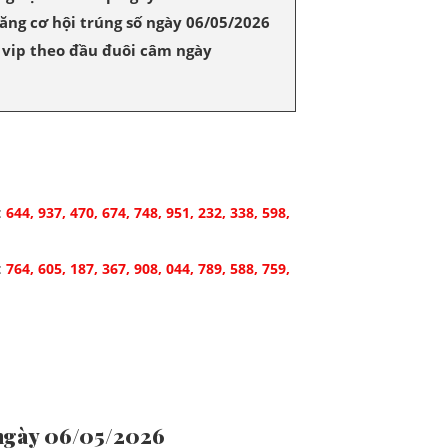
ăng cơ hội trúng số ngày 06/05/2026
 vip theo đầu đuôi câm ngày
:
644, 937, 470, 674, 748, 951, 232, 338, 598,
:
764, 605, 187, 367, 908, 044, 789, 588, 759,
 ngày 06/05/2026