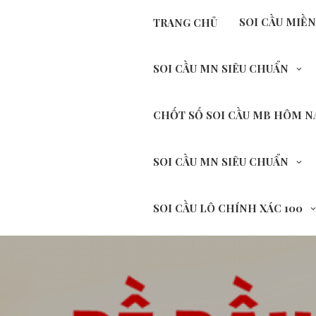
Skip
to
SOI CẦU MIỀN
TRANG CHỦ
content
SOI CẦU MN SIÊU CHUẨN
CHỐT SỐ SOI CẦU MB HÔM NA
SOI CẦU MN SIÊU CHUẨN
SOI CẦU LÔ CHÍNH XÁC 100