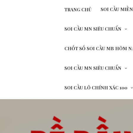
Skip
to
SOI CẦU MIỀN
TRANG CHỦ
content
SOI CẦU MN SIÊU CHUẨN
CHỐT SỐ SOI CẦU MB HÔM NA
SOI CẦU MN SIÊU CHUẨN
SOI CẦU LÔ CHÍNH XÁC 100