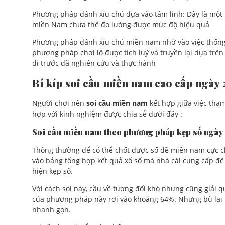
Phương pháp đánh xỉu chủ dựa vào tâm linh: Đây là mộ
miền Nam chưa thể đo lường được mức độ hiệu quả
Phương pháp đánh xỉu chủ miền nam nhờ vào việc thống 
phương pháp chơi lô được tích luỹ và truyền lại dựa trê
đi trước đã nghiên cứu và thực hành
Bí kíp
soi cầu miền nam
cao cấp ngày
Người chơi nên
soi cầu miền nam
kết hợp giữa việc tha
hợp với kinh nghiệm được chia sẻ dưới đây :
Soi cầu miền nam theo phương pháp kẹp số ngà
Thông thường để có thể chốt được số đề miền nam cực c
vào bảng tổng hợp kết quả xổ số mà nhà cái cung cấp để 
hiện kẹp số.
Với cách soi này, cầu về tương đối khó nhưng cũng giải q
của phương pháp này rơi vào khoảng 64%. Nhưng bù lại n
nhanh gọn.