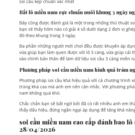
soi cầu kẹp chuẩn xác nhất
Bắt lô miền nam cực chuẩn nuôi khung 3 ngày n
Đây cũng được đánh giá là một trong những thủ thuật s
bạn sẽ thấy hôm nào có giải 4 số dưới dạng 2 đơn vị ghép
đó theo khung trong 3 ngày.
Đa phần những người mới chơi đều được khuyên áp dụn
vừa giúp bạn làm quen được với lô 3 càng, vừa giúp cải t
vào chính bản thân để làm dữ liệu soi cầu 3 càng miền 
Phương pháp soi cầu miền nam hình quả trám n
Phương pháp soi cầu khá hiệu quả với cả chương trình xổ
trúng khá cao mà anh em nên cân nhắc. Với phương pháp 
nam không quá khó.
Chắc chắn bạn sẽ bất ngờ bởi đã có rất nhiều anh em 
thấy dấu hiệu, đừng ngần ngại áp dụng để tăng khả năn
soi cầu miền nam
cao cấp đánh bao lô 
28/04/2026