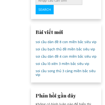
SEARCH
Bài viết mới
soi cầu dàn đề 8 con miền bắc siêu vip
soi cầu bạch thủ đề miền bắc siêu vip
soi cầu dàn đề 4 con miền bắc siêu vip
soi cầu lô xiên 3 miền bắc siêu vip
soi cầu song thủ 3 càng miền bắc siêu
vip
Phản hồi gần đây
Không có bình luận nào để hiển thị.