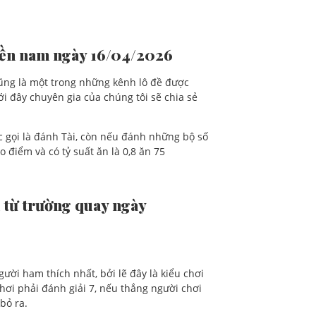
iền nam ngày 16/04/2026
ũng là một trong những kênh lô đề được
i đây chuyên gia của chúng tôi sẽ chia sẻ
c gọi là đánh Tài, còn nếu đánh những bộ số
 điểm và có tỷ suất ăn là 0,8 ăn 75
 từ trường quay ngày
ười ham thích nhất, bởi lẽ đây là kiểu chơi
hơi phải đánh giải 7, nếu thắng người chơi
bỏ ra.