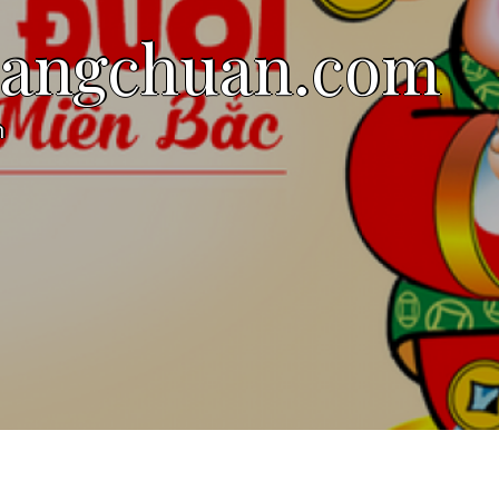
cangchuan.com
n