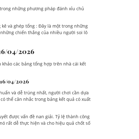
t trong những phương pháp đánh xỉu chủ
kê và ghép tổng : Đây là một trong những
n những chiến thắng của nhiều người soi lô
16/04/2026
m khảo các bảng tổng hợp trên nhà cái kết
y 16/04/2026
huẩn và dễ trúng nhất, người chơi cần dựa
có thể cân nhắc trong bảng kết quả có xuất
uyết được vấn đề nan giải. Tỷ lệ thành công
ó rất dễ thực hiện và cho hiệu quả chốt số