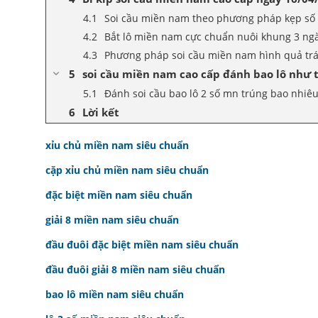
Soi cầu miền nam theo phương pháp kẹp số 
Bắt lô miền nam cực chuẩn nuôi khung 3 ng
Phương pháp soi cầu miền nam hình quả tr
soi cầu miền nam cao cấp đánh bao lô như 
Đánh soi cầu bao lô 2 số mn trúng bao nhiê
Lời kết
xỉu chủ miền nam siêu chuẩn
cặp xỉu chủ miền nam siêu chuẩn
đặc biệt miền nam siêu chuẩn
giải 8 miền nam siêu chuẩn
đầu đuôi đặc biệt miền nam siêu chuẩn
đầu đuôi giải 8 miền nam siêu chuẩn
bao lô miền nam siêu chuẩn