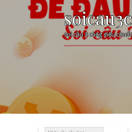
soicau3
soi cầu 3 càng siêu chuẩ