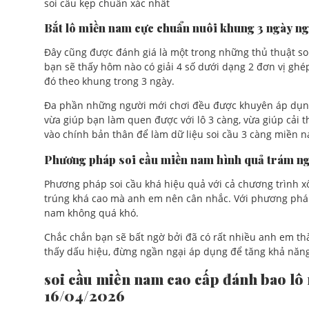
soi cầu kẹp chuẩn xác nhất
Bắt lô miền nam cực chuẩn nuôi khung 3 ngày n
Đây cũng được đánh giá là một trong những thủ thuật s
bạn sẽ thấy hôm nào có giải 4 số dưới dạng 2 đơn vị ghép
đó theo khung trong 3 ngày.
Đa phần những người mới chơi đều được khuyên áp dụn
vừa giúp bạn làm quen được với lô 3 càng, vừa giúp cải t
vào chính bản thân để làm dữ liệu soi cầu 3 càng miền 
Phương pháp soi cầu miền nam hình quả trám n
Phương pháp soi cầu khá hiệu quả với cả chương trình xổ
trúng khá cao mà anh em nên cân nhắc. Với phương pháp 
nam không quá khó.
Chắc chắn bạn sẽ bất ngờ bởi đã có rất nhiều anh em 
thấy dấu hiệu, đừng ngần ngại áp dụng để tăng khả năn
soi cầu miền nam
cao cấp đánh bao lô 
16/04/2026