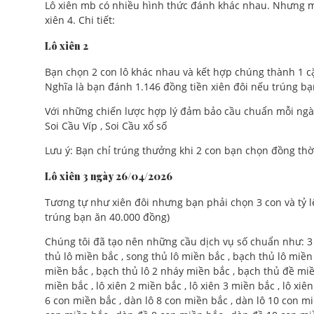
Lô xiên mb có nhiều hình thức đánh khác nhau. Nhưng mi
xiên 4. Chi tiết:
Lô xiên 2
Bạn chọn 2 con lô khác nhau và kết hợp chúng thành 1 cặp
Nghĩa là bạn đánh 1.146 đồng tiền xiên đôi nếu trúng b
Với những chiến lược hợp lý đảm bảo cầu chuẩn mỗi ngày .
Soi Cầu Víp , Soi Cầu xổ số
Lưu ý: Bạn chỉ trúng thưởng khi 2 con bạn chọn đồng thờ
Lô xiên 3 ngày 26/04/2026
Tương tự như xiên đôi nhưng bạn phải chọn 3 con và tỷ l
trúng bạn ăn 40.000 đồng)
Chúng tôi đã tạo nên những cầu dịch vụ số chuẩn như: 3 
thủ lô miền bắc , song thủ lô miền bắc , bạch thủ lô miền
miền bắc , bạch thủ lô 2 nháy miền bắc , bạch thủ đề miề
miền bắc , lô xiên 2 miền bắc , lô xiên 3 miền bắc , lô xiê
6 con miền bắc , dàn lô 8 con miền bắc , dàn lô 10 con m