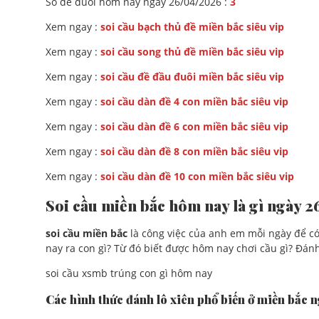
Số đề đuôi hôm nay ngày 26/04/2026 :
3
Xem ngay :
soi cầu bạch thủ đề miền bắc siêu vip
Xem ngay :
soi cầu song thủ đề miền bắc siêu vip
Xem ngay :
soi cầu đề đầu đuôi miền bắc siêu vip
Xem ngay :
soi cầu dàn đề 4 con miền bắc siêu vip
Xem ngay :
soi cầu dàn đề 6 con miền bắc siêu vip
Xem ngay :
soi cầu dàn đề 8 con miền bắc siêu vip
Xem ngay :
soi cầu dàn đề 10 con miền bắc siêu vip
Soi cầu miền bắc hôm nay là gì ngày 
soi cầu miền bắc
là công việc của anh em mỗi ngày để có
nay ra con gì? Từ đó biết được hôm nay chơi cầu gì? Đán
soi cầu xsmb trúng con gì hôm nay
Các hình thức đánh lô xiên phổ biến ở miền bắc