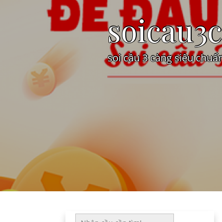
soicau3
soi cầu 3 càng siêu chuẩ