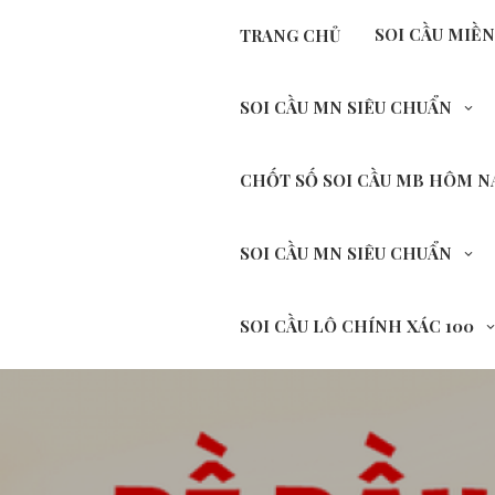
Skip
to
SOI CẦU MIỀN
TRANG CHỦ
content
SOI CẦU MN SIÊU CHUẨN
CHỐT SỐ SOI CẦU MB HÔM NA
SOI CẦU MN SIÊU CHUẨN
SOI CẦU LÔ CHÍNH XÁC 100