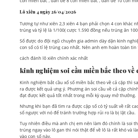
con miền bắc , dàn đề 8 con miền bắc , dàn đề 10 con m
Lô xiên 4 ngày 26/04/2026
Tương tự như xiên 2,3 xiên 4 bạn phải chọn 4 con khác n
trúng và tỷ lệ là 1/100( cược 1.590 đồng nếu trúng ăn 100
Số được do đội ngũ chuyên gia admin dày dặn kinh nghiệ
con số có tỉ lệ trúng cao nhất. Nên anh em hoàn toàn ti
cách đánh lô xiên chính xác nhất
kinh nghiệm
soi cầu miền bắc
theo về 
Kinh nghiệm bắt cầu xổ số miền bắc theo về cả cặp thì sa
ra được kết quả ưng ý. Phương án soi cầu về cả cặp chính
đạt được kết quả tốt nhất trong mỗi kỳ quay mở thưởng.
Nhưng khi bạn đã tìm ra được cặp số có tỷ suất về rất c
số ngược với nó để tránh trường hợp rủi ro là bị lật cầu.
Tuy nhiên điều mà anh chị em nên làm đó chính là soi th
trúng ngay vào lô gan thì nói thật để về lô là rất khó và 
vào con số này.