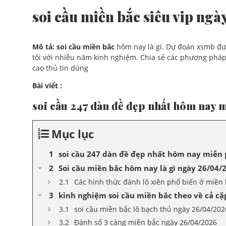
soi cầu miền bắc siêu vip ng
Mô tả: soi cầu miền bắc
hôm nay là gì. Dự đoán xsmb đư
tôi với nhiều năm kinh nghiệm. Chia sẻ các phương pháp
cao thủ tin dùng
Bài viết :
soi cầu 247 dàn đề đẹp nhất hôm nay 
Mục lục
soi cầu 247 dàn đề đẹp nhất hôm nay miễn 
Soi cầu miền bắc hôm nay là gì ngày 26/04/
Các hình thức đánh lô xiên phổ biến ở miền
kinh nghiệm soi cầu miền bắc theo về cả cặ
soi cầu miền bắc lô bạch thủ ngày 26/04/202
Đánh số 3 càng miền bắc ngày 26/04/2026