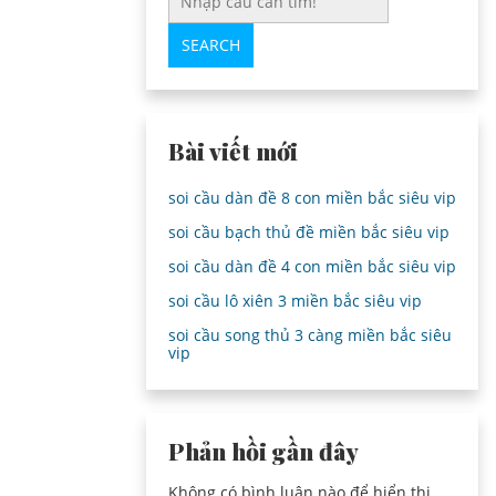
SEARCH
Bài viết mới
soi cầu dàn đề 8 con miền bắc siêu vip
soi cầu bạch thủ đề miền bắc siêu vip
soi cầu dàn đề 4 con miền bắc siêu vip
soi cầu lô xiên 3 miền bắc siêu vip
soi cầu song thủ 3 càng miền bắc siêu
vip
Phản hồi gần đây
Không có bình luận nào để hiển thị.