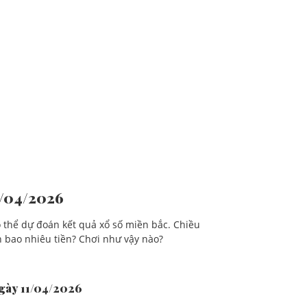
1/04/2026
 thể dự đoán kết quả xổ số miền bắc. Chiều
h bao nhiêu tiền? Chơi như vậy nào?
ngày 11/04/2026