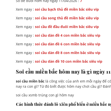
Số đề đuôi hôm nay ngày 11/04/2026 :
7
Xem ngay :
soi cầu bạch thủ đề miền bắc siêu vip
Xem ngay :
soi cầu song thủ đề miền bắc siêu vip
Xem ngay :
soi cầu đề đầu đuôi miền bắc siêu vip
Xem ngay :
soi cầu dàn đề 4 con miền bắc siêu vip
Xem ngay :
soi cầu dàn đề 6 con miền bắc siêu vip
Xem ngay :
soi cầu dàn đề 8 con miền bắc siêu vip
Xem ngay :
soi cầu dàn đề 10 con miền bắc siêu vip
Soi cầu miền bắc hôm nay là gì ngày 1
soi cầu miền bắc
là công việc của anh em mỗi ngày để có
nay ra con gì? Từ đó biết được hôm nay chơi cầu gì? Đán
soi cầu xsmb trúng con gì hôm nay
Các hình thức đánh lô xiên phổ biến ở miền bắc 