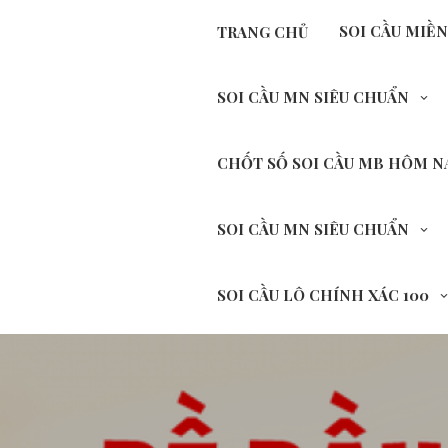
Skip
to
SOI CẦU MIỀN
TRANG CHỦ
content
SOI CẦU MN SIÊU CHUẨN
CHỐT SỐ SOI CẦU MB HÔM NA
SOI CẦU MN SIÊU CHUẨN
SOI CẦU LÔ CHÍNH XÁC 100