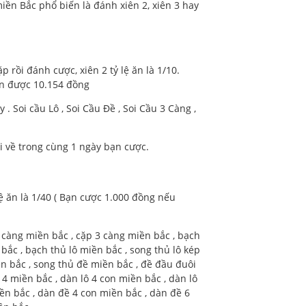
ền Bắc phổ biến là đánh xiên 2, xiên 3 hay
 rồi đánh cược, xiên 2 tỷ lệ ăn là 1/10.
ạn được 10.154 đồng
 Soi cầu Lô , Soi Cầu Đề , Soi Cầu 3 Càng ,
i về trong cùng 1 ngày bạn cược.
ệ ăn là 1/40 ( Bạn cược 1.000 đồng nếu
càng miền bắc , cặp 3 càng miền bắc , bạch
 bắc , bạch thủ lô miền bắc , song thủ lô kép
n bắc , song thủ đề miền bắc , đề đầu đuôi
n 4 miền bắc , dàn lô 4 con miền bắc , dàn lô
iền bắc , dàn đề 4 con miền bắc , dàn đề 6