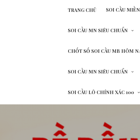
Skip
to
SOI CẦU MIỀN
TRANG CHỦ
content
SOI CẦU MN SIÊU CHUẨN
CHỐT SỐ SOI CẦU MB HÔM NA
SOI CẦU MN SIÊU CHUẨN
SOI CẦU LÔ CHÍNH XÁC 100