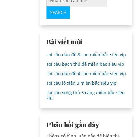
SEARCH
Bài viết mới
soi cầu dàn đề 8 con miền bắc siêu vip
soi cầu bạch thủ đề miền bắc siêu vip
soi cầu dàn đề 4 con miền bắc siêu vip
soi cầu lô xiên 3 miền bắc siêu vip
soi cầu song thủ 3 càng miền bắc siêu
vip
Phản hồi gần đây
Không có bình luận nào để hiển thị.