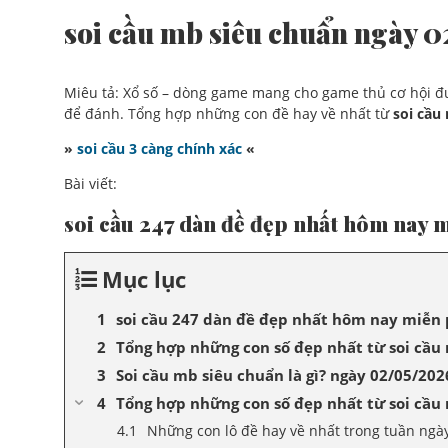
soi cầu mb siêu chuẩn ngày 
Miêu tả: Xổ số – dòng game mang cho game thủ cơ hội 
để đánh. Tổng hợp những con đề hay về nhất từ
soi cầu
»
soi cầu 3 càng chính xác
«
Bài viết:
soi cầu 247 dàn đề đẹp nhất hôm nay 
Mục lục
soi cầu 247 dàn đề đẹp nhất hôm nay miễn 
Tổng hợp những con số đẹp nhất từ soi cầu
Soi cầu mb siêu chuẩn là gì? ngày 02/05/202
Tổng hợp những con số đẹp nhất từ soi cầu
Những con lô đề hay về nhất trong tuần ngà