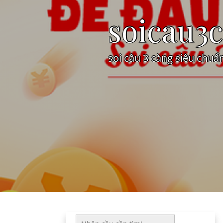
soicau3
soi cầu 3 càng siêu chuẩ