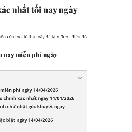
xác nhất tối nay ngày
uốn của mọi lô thủ. Vậy để làm được điều đó
m nay miễn phí ngày
 miễn phí ngày 14/04/2026
lô chính xác nhất ngày 14/04/2026
ình chữ nhật góc khuyết ngày
đặc biệt ngày 14/04/2026