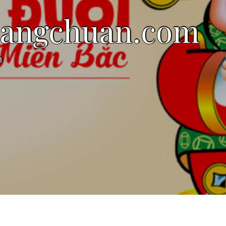
cangchuan.com
n