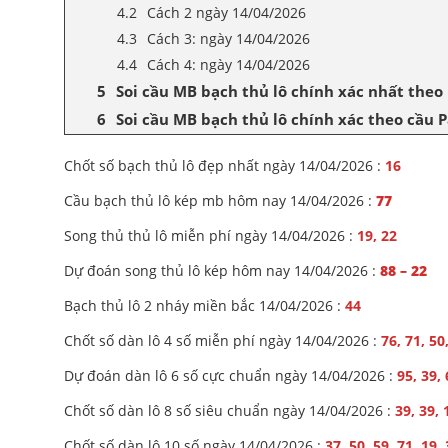
Cách 2 ngày 14/04/2026
Cách 3: ngày 14/04/2026
Cách 4: ngày 14/04/2026
Soi cầu MB bạch thủ lô chính xác nhất theo
Soi cầu MB bạch thủ lô chính xác theo cầu 
Chốt số bạch thủ lô đẹp nhất ngày 14/04/2026 :
16
Cầu bạch thủ lô kép mb hôm nay 14/04/2026 :
77
Song thủ thủ lô miễn phí ngày 14/04/2026 :
19, 22
Dự đoán song thủ lô kép hôm nay 14/04/2026 :
88 – 22
Bạch thủ lô 2 nháy miền bắc 14/04/2026 :
44
Chốt số dàn lô 4 số miễn phí ngày 14/04/2026 :
76, 71, 50
Dự đoán dàn lô 6 số cực chuẩn ngày 14/04/2026 :
95, 39, 
Chốt số dàn lô 8 số siêu chuẩn ngày 14/04/2026 :
39, 39, 
Chốt số dàn lô 10 số ngày 14/04/2026 :
37, 50, 59, 71, 19, 