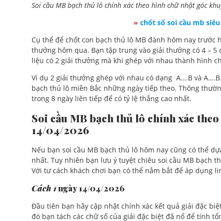
Soi cầu MB bạch thủ lô chính xác theo hình chữ nhật góc kh
»
chốt số soi cầu mb siêu
Cụ thể để chốt con bạch thủ lô MB đánh hôm nay trước
thưởng hôm qua. Bạn tập trung vào giải thưởng có 4 – 5
liệu có 2 giải thưởng mà khi ghép với nhau thành hình c
Ví dụ 2 giải thưởng ghép với nhau có dạng A….B và A….B.
bạch thủ lô miền Bắc những ngày tiếp theo. Thông thườn
trong 8 ngày liên tiếp để có tỷ lệ thắng cao nhất.
Soi cầu MB bạch thủ lô chính xác theo 
14/04/2026
Nếu bạn soi cầu MB bạch thủ lô hôm nay cũng có thể dựa
nhất. Tuy nhiên bạn lưu ý tuyệt chiêu soi cầu MB bạch th
Với tư cách khách chơi bạn có thể nắm bắt để áp dụng li
Cách 1
ngày 14/04/2026
Đầu tiên bạn hãy cập nhật chính xác kết quả giải đặc biệ
đó bạn tách các chữ số của giải đặc biệt đã nổ để tính t