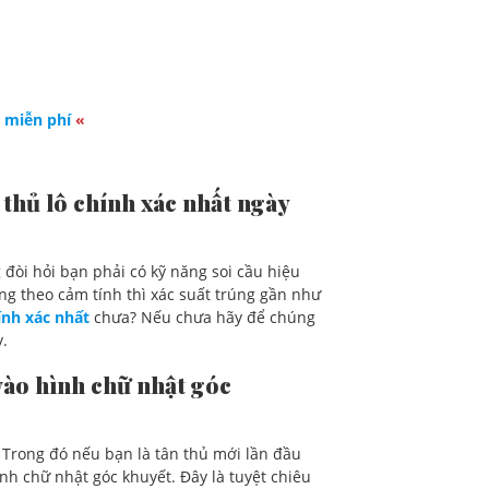
 miễn phí
«
thủ lô chính xác nhất ngày
đòi hỏi bạn phải có kỹ năng soi cầu hiệu
ng theo cảm tính thì xác suất trúng gần như
ính xác nhất
chưa? Nếu chưa hãy để chúng
y.
vào hình chữ nhật góc
 Trong đó nếu bạn là tân thủ mới lần đầu
ình chữ nhật góc khuyết. Đây là tuyệt chiêu