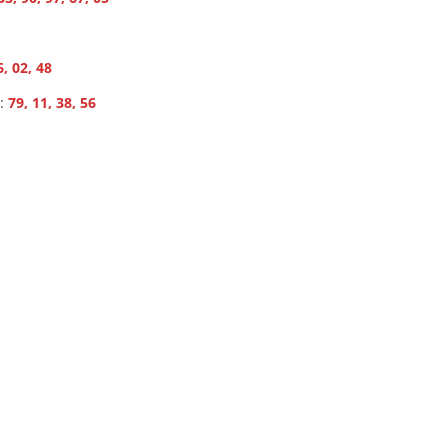
6, 02, 48
 :
79, 11, 38, 56