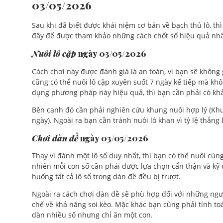
03/05/2026
Sau khi đã biết được khái niệm cơ bản về bạch thủ lô, thì
đây để được tham khảo những cách chốt số hiệu quả nhấ
Nuôi lô cặp
ngày 03/05/2026
Cách chơi này được đánh giá là an toàn, vì bạn sẽ không 
cũng có thể nuôi lô cặp xuyên suốt 7 ngày kế tiếp mà khô
dụng phương pháp này hiệu quả, thì bạn cần phải có kh
Bên cạnh đó cần phải nghiên cứu khung nuôi hợp lý (Kh
ngày). Ngoài ra bạn cần tránh nuôi lô khan vì tỷ lệ thắn
Chơi dàn đề
ngày 03/05/2026
Thay vì đánh một lô số duy nhất, thì bạn có thể nuôi cùng 
nhiên mỗi con số cần phải được lựa chọn cẩn thận và kỹ c
huống tất cả lô số trong dàn đề đều bị trượt.
Ngoài ra cách chơi dàn đề sẽ phù hợp đối với những ngư
chế về khả năng soi kèo. Mặc khác bạn cũng phải tính to
dàn nhiều số nhưng chỉ ăn một con.