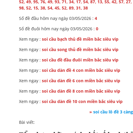
52, 49, 95, 76, 49, 93, 71, 34, 17, 54, 87, 13, 55, 42, 57, 27,
98, 52, 15, 38, 54, 45, 52, 89, 31, 38
Số đề đầu hôm nay ngày 03/05/2026 :
4
Số đề đuôi hôm nay ngày 03/05/2026 :
0
Xem ngay :
soi cầu bạch thủ đề miền bắc siêu vip
Xem ngay :
soi cầu song thủ đề miền bắc siêu vip
Xem ngay :
soi cầu đề đầu đuôi miền bắc siêu vip
Xem ngay :
soi cầu dàn đề 4 con miền bắc siêu vip
Xem ngay :
soi cầu dàn đề 6 con miền bắc siêu vip
Xem ngay :
soi cầu dàn đề 8 con miền bắc siêu vip
Xem ngay :
soi cầu dàn đề 10 con miền bắc siêu vip
»
soi cầu lô đề 3 càn
Bài viết: