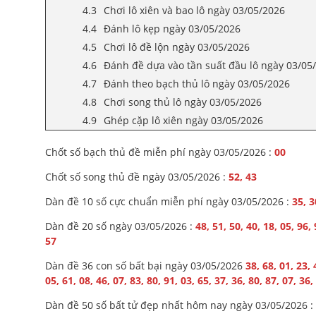
Chơi lô xiên và bao lô ngày 03/05/2026
Đánh lô kẹp ngày 03/05/2026
Chơi lô đề lộn ngày 03/05/2026
Đánh đề dựa vào tần suất đầu lô ngày 03/05
Đánh theo bạch thủ lô ngày 03/05/2026
Chơi song thủ lô ngày 03/05/2026
Ghép cặp lô xiên ngày 03/05/2026
Chốt số bạch thủ đề miễn phí ngày 03/05/2026 :
00
Chốt số song thủ đề ngày 03/05/2026 :
52, 43
Dàn đề 10 số cực chuẩn miễn phí ngày 03/05/2026 :
35, 3
Dàn đề 20 số ngày 03/05/2026 :
48, 51, 50, 40, 18, 05, 96, 
57
Dàn đề 36 con số bất bại ngày 03/05/2026
38, 68, 01, 23, 
05, 61, 08, 46, 07, 83, 80, 91, 03, 65, 37, 36, 80, 87, 07, 36,
Dàn đề 50 số bất tử đẹp nhất hôm nay ngày 03/05/2026 :