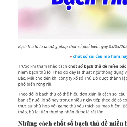
Bạch thủ lô là phương pháp chốt số phổ biến ngày 03/05/20
»
chốt số soi cầu mb hôm nay
Trước khi tham khảo cách
chốt số bạch thủ đề miền bắ
niệm bạch thủ lô. Theo đó đây là thuật ngữ thông dụng v
Bắc. Mãi cho đến khi công ty xổ số Thủ Đô được thành lậ
phổ biến rộng rãi.
Theo đó lô bạch thủ có thể hiểu đơn giản là cách soi cầu
bạn sẽ nuôi lô số này trong nhiều ngày tiếp theo để có c
thực sự phù hợp với game thủ yêu thích sự mạo hiểm. Bở
thấp, bù lại tiền thưởng nhận được là rất lớn.
Những cách chốt số bạch thủ đề miền 