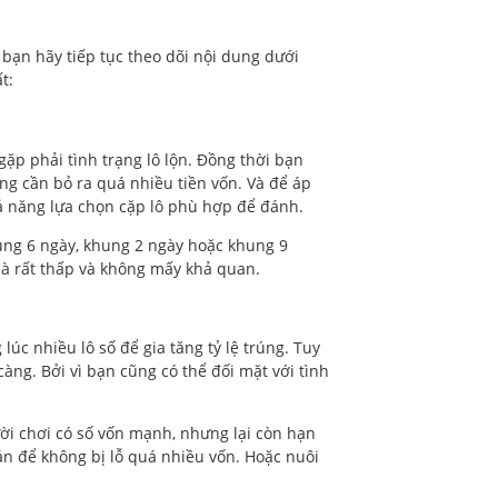
 bạn hãy tiếp tục theo dõi nội dung dưới
t:
gặp phải tình trạng lô lộn. Đồng thời bạn
ng cần bỏ ra quá nhiều tiền vốn. Và để áp
ả năng lựa chọn cặp lô phù hợp để đánh.
ung 6 ngày, khung 2 ngày hoặc khung 9
g là rất thấp và không mấy khả quan.
lúc nhiều lô số để gia tăng tỷ lệ trúng. Tuy
àng. Bởi vì bạn cũng có thể đối mặt với tình
ời chơi có số vốn mạnh, nhưng lại còn hạn
án để không bị lỗ quá nhiều vốn. Hoặc nuôi