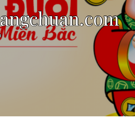
cangchuan.com
n