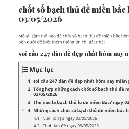
chốt số bạch thủ đề miền bắc
03/05/2026
Mô tả: Làm thế nào để chốt số bạch thủ đề miền bắc hôm
bên dưới để biết thêm thông tin chi tiết nhé!
soi cầu 247 dàn đề đẹp nhất hôm nay 
Mục lục
soi cầu 247 dàn đề đẹp nhất hôm nay miễn 
Tổng hợp những cách chốt số bạch thủ đề 
03/05/2026
Thế nào là bạch thủ lô đề miền Bắc? ngày 0
Những cách chốt số bạch thủ đề miền bắc 
Nuôi lô cặp ngày 03/05/2026
Chơi dàn đề ngày 03/05/2026