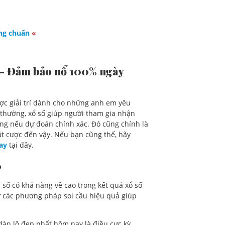
ng chuẩn
«
y – Đảm bảo nổ 100% ngày
ược giải trí dành cho những anh em yêu
 thường, xổ số giúp người tham gia nhận
ng nếu dự đoán chính xác. Đó cũng chính là
đặt cược đến vậy. Nếu bạn cũng thế, hãy
ay
tại đây.
6
số có khả năng về cao trong kết quả xổ số
từ các phương pháp soi cầu hiệu quả giúp
dàn lô đẹp nhất hôm nay là điều cực kỳ