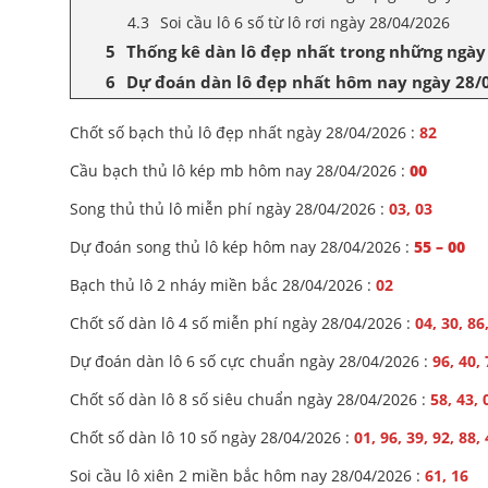
Soi cầu lô 6 số từ lô rơi ngày 28/04/2026
Thống kê dàn lô đẹp nhất trong những ngày
Dự đoán dàn lô đẹp nhất hôm nay ngày 28/
Chốt số bạch thủ lô đẹp nhất ngày 28/04/2026 :
82
Cầu bạch thủ lô kép mb hôm nay 28/04/2026 :
00
Song thủ thủ lô miễn phí ngày 28/04/2026 :
03, 03
Dự đoán song thủ lô kép hôm nay 28/04/2026 :
55 – 00
Bạch thủ lô 2 nháy miền bắc 28/04/2026 :
02
Chốt số dàn lô 4 số miễn phí ngày 28/04/2026 :
04, 30, 86
Dự đoán dàn lô 6 số cực chuẩn ngày 28/04/2026 :
96, 40, 
Chốt số dàn lô 8 số siêu chuẩn ngày 28/04/2026 :
58, 43, 
Chốt số dàn lô 10 số ngày 28/04/2026 :
01, 96, 39, 92, 88, 
Soi cầu lô xiên 2 miền bắc hôm nay 28/04/2026 :
61, 16