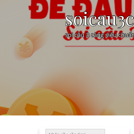
soicau3
soi cầu 3 càng siêu chuẩ