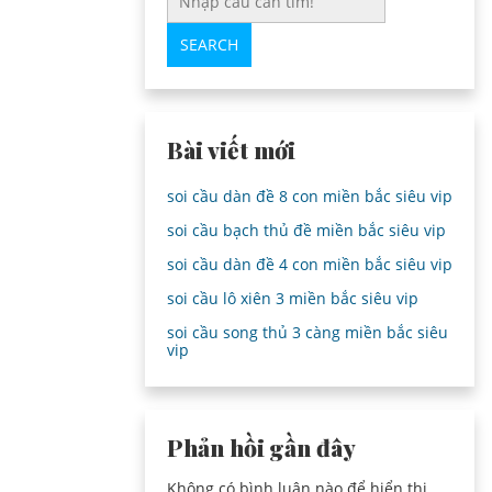
SEARCH
Bài viết mới
soi cầu dàn đề 8 con miền bắc siêu vip
soi cầu bạch thủ đề miền bắc siêu vip
soi cầu dàn đề 4 con miền bắc siêu vip
soi cầu lô xiên 3 miền bắc siêu vip
soi cầu song thủ 3 càng miền bắc siêu
vip
Phản hồi gần đây
Không có bình luận nào để hiển thị.