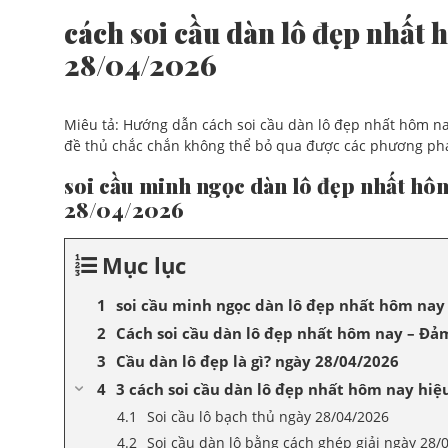
cách soi cầu dàn lô đẹp nhất
28/04/2026
Miêu tả: Hướng dẫn cách soi cầu dàn lô đẹp nhất hôm nay
đề thủ chắc chắn không thể bỏ qua được các phương phá
soi cầu minh ngọc dàn lô đẹp nhất hô
28/04/2026
Mục lục
soi cầu minh ngọc dàn lô đẹp nhất hôm nay
Cách soi cầu dàn lô đẹp nhất hôm nay – Đả
Cầu dàn lô đẹp là gì? ngày 28/04/2026
3 cách soi cầu dàn lô đẹp nhất hôm nay hiệ
Soi cầu lô bạch thủ ngày 28/04/2026
Soi cầu dàn lô bằng cách ghép giải ngày 28/