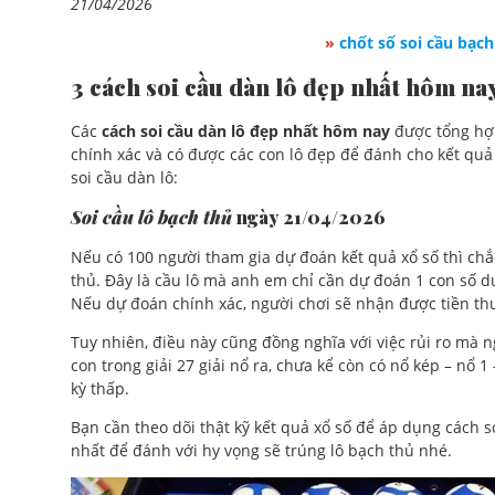
21/04/2026
»
chốt số soi cầu bạc
3 cách soi cầu dàn lô đẹp nhất hôm na
Các
cách soi cầu dàn lô đẹp nhất hôm nay
được tổng hợp
chính xác và có được các con lô đẹp để đánh cho kết quả 
soi cầu dàn lô:
Soi cầu lô bạch thủ
ngày 21/04/2026
Nếu có 100 người tham gia dự đoán kết quả xổ số thì chắ
thủ. Đây là cầu lô mà anh em chỉ cần dự đoán 1 con số duy
Nếu dự đoán chính xác, người chơi sẽ nhận được tiền thưở
Tuy nhiên, điều này cũng đồng nghĩa với việc rủi ro mà ng
con trong giải 27 giải nổ ra, chưa kể còn có nổ kép – nổ 1 
kỳ thấp.
Bạn cần theo dõi thật kỹ kết quả xổ số để áp dụng cách s
nhất để đánh với hy vọng sẽ trúng lô bạch thủ nhé.