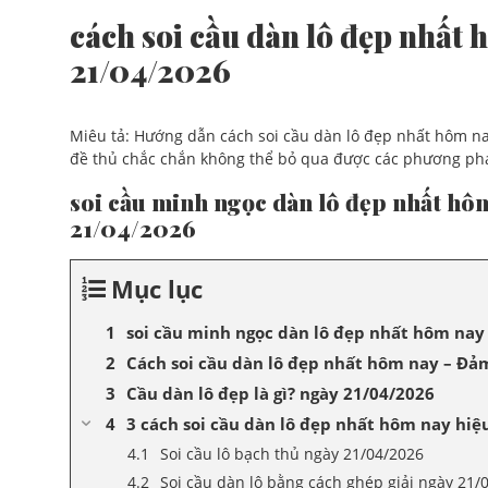
cách soi cầu dàn lô đẹp nhất
21/04/2026
Miêu tả: Hướng dẫn cách soi cầu dàn lô đẹp nhất hôm nay
đề thủ chắc chắn không thể bỏ qua được các phương phá
soi cầu minh ngọc dàn lô đẹp nhất hô
21/04/2026
Mục lục
soi cầu minh ngọc dàn lô đẹp nhất hôm nay
Cách soi cầu dàn lô đẹp nhất hôm nay – Đả
Cầu dàn lô đẹp là gì? ngày 21/04/2026
3 cách soi cầu dàn lô đẹp nhất hôm nay hiệ
Soi cầu lô bạch thủ ngày 21/04/2026
Soi cầu dàn lô bằng cách ghép giải ngày 21/