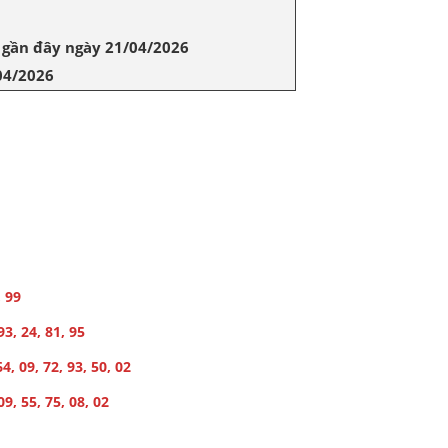
 gần đây ngày 21/04/2026
04/2026
, 99
93, 24, 81, 95
64, 09, 72, 93, 50, 02
09, 55, 75, 08, 02