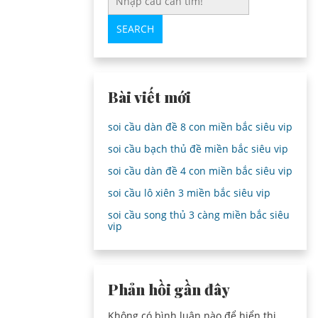
SEARCH
Bài viết mới
soi cầu dàn đề 8 con miền bắc siêu vip
soi cầu bạch thủ đề miền bắc siêu vip
soi cầu dàn đề 4 con miền bắc siêu vip
soi cầu lô xiên 3 miền bắc siêu vip
soi cầu song thủ 3 càng miền bắc siêu
vip
Phản hồi gần đây
Không có bình luận nào để hiển thị.