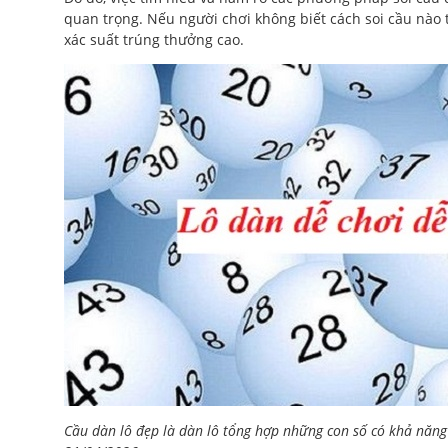
quan trọng. Nếu người chơi không biết cách soi cầu nào 
xác suất trúng thưởng cao.
Cầu dàn lô đẹp là dàn lô tổng hợp những con số có khả năng 