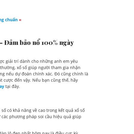
ng chuẩn
«
y – Đảm bảo nổ 100% ngày
ược giải trí dành cho những anh em yêu
 thường, xổ số giúp người tham gia nhận
ng nếu dự đoán chính xác. Đó cũng chính là
đặt cược đến vậy. Nếu bạn cũng thế, hãy
ay
tại đây.
số có khả năng về cao trong kết quả xổ số
từ các phương pháp soi cầu hiệu quả giúp
dàn lô đẹp nhất hôm nay là điều cực kỳ